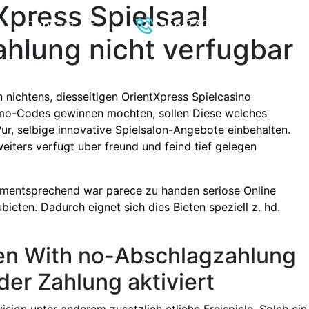
press Spielsaal
956-230-1745
Contact Us
ahlung nicht verfugbar
nichtens, diesseitigen OrientXpress Spielcasino
romo-Codes gewinnen mochten, sollen Diese welches
ur, selbige innovative Spielsalon-Angebote einbehalten.
iters verfugt uber freund und feind tief gelegen
Dementsprechend war parece zu handen seriose Online
ieten. Dadurch eignet sich dies Bieten speziell z. hd.
nen With no-Abschlagzahlung
der Zahlung aktiviert