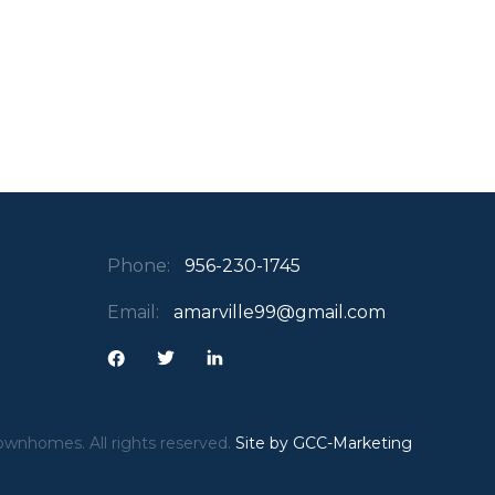
Phone:
956-230-1745
Email:
amarville99@gmail.com
wnhomes. All rights reserved.
Site by GCC-Marketing