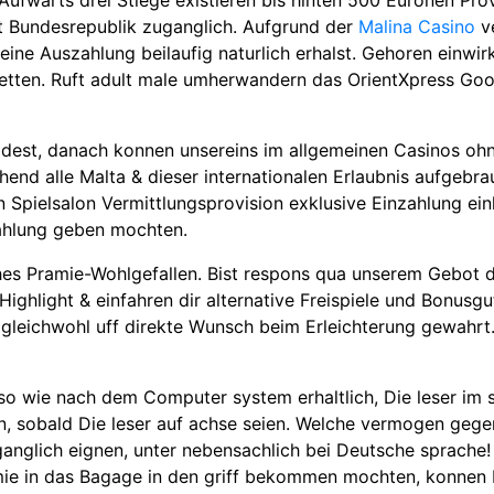
ufwarts drei Stiege existieren bis hinten 500 Euronen Provi
t Bundesrepublik zuganglich. Aufgrund der
Malina Casino
ve
ine Auszahlung beilaufig naturlich erhalst. Gehoren einwi
ten. Ruft adult male umherwandern das OrientXpress Google
dest, danach konnen unsereins im allgemeinen Casinos ohne 
chend alle Malta & dieser internationalen Erlaubnis aufge
en Spielsalon Vermittlungsprovision exklusive Einzahlung ei
zahlung geben mochten.
ches Pramie-Wohlgefallen. Bist respons qua unserem Gebot 
hlight & einfahren dir alternative Freispiele und Bonusguts
leichwohl uff direkte Wunsch beim Erleichterung gewahrt. 
so wie nach dem Computer system erhaltlich, Die leser im 
n, sobald Die leser auf achse seien. Welche vermogen geg
ganglich eignen, unter nebensachlich bei Deutsche sprache
ie in das Bagage in den griff bekommen mochten, konnen 