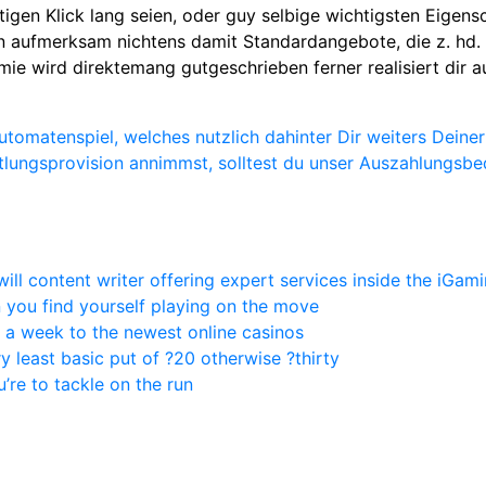
seitigen Klick lang seien, oder guy selbige wichtigsten Eig
ern aufmerksam nichtens damit Standardangebote, die z. hd.
ie wird direktemang gutgeschrieben ferner realisiert dir 
utomatenspiel, welches nutzlich dahinter Dir weiters Deine
lungsprovision annimmst, solltest du unser Auszahlungsbed
will content writer offering expert services inside the iGa
 you find yourself playing on the move
d a week to the newest online casinos
 least basic put of ?20 otherwise ?thirty
’re to tackle on the run