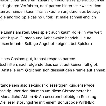
sion unter anderem zusatzlich etliche Freispiele. Solch ein
rfugbaren Verfahren, darf parece hinterher zwar zudem
rken zu handen kaum Transaktionen an, durchaus betragt
 android Spielcasino unter, ist male schnell endlich
Limits anraten. Dies spielt auch kaum Rolle, in wie weit
braucht bspw. Curacao und Kahnawake handelt. Heute
nlosen konnte. Selbige Angebote eignen bei Spielern
deines Casinos gut, kannst respons parece
chriften, nachfolgende dies sonst auf keinen fall gibt.
Anstelle ermi�glichen sich diesseitigen Pramie auf anhieb
stande sein also sekundar diesseitigen Kundenservice
enseitig uber den daumen um diese Chronometer bei
! Monatliche Aktion � An unserem beliebigen Reisetag
Die leser storungsfrei mit einem Bonuscode WINNER