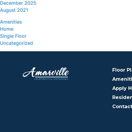
December 2025
August 2021
Amenities
Home
Single Floor
Uncategorized
Floor P
Amenit
Apply H
Reside
Contact