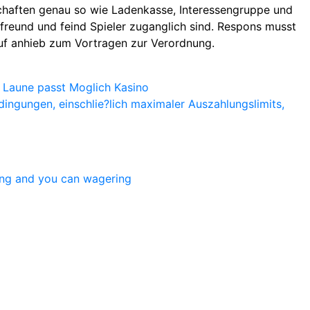
enschaften genau so wie Ladenkasse, Interessengruppe und
 freund und feind Spieler zuganglich sind. Respons musst
auf anhieb zum Vortragen zur Verordnung.
r Laune passt Moglich Kasino
ingungen, einschlie?lich maximaler Auszahlungslimits,
ming and you can wagering