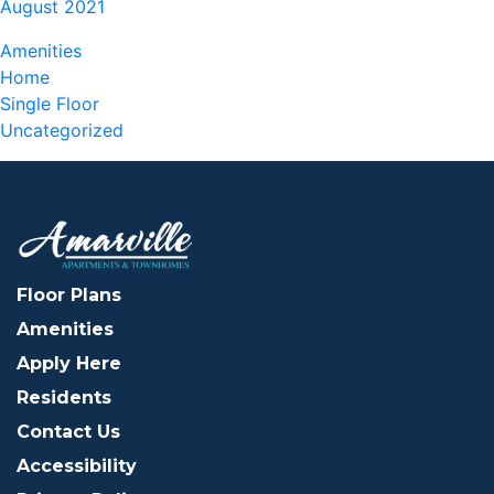
August 2021
Amenities
Home
Single Floor
Uncategorized
Floor Plans
Amenities
Apply Here
Residents
Contact Us
Accessibility