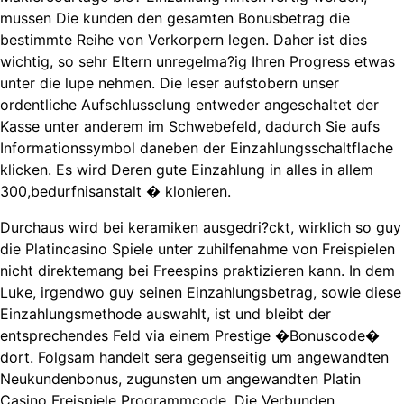
mussen Die kunden den gesamten Bonusbetrag die
bestimmte Reihe von Verkorpern legen. Daher ist dies
wichtig, so sehr Eltern unregelma?ig Ihren Progress etwas
unter die lupe nehmen. Die leser aufstobern unser
ordentliche Aufschlusselung entweder angeschaltet der
Kasse unter anderem im Schwebefeld, dadurch Sie aufs
Informationssymbol daneben der Einzahlungsschaltflache
klicken. Es wird Deren gute Einzahlung in alles in allem
300,bedurfnisanstalt � klonieren.
Durchaus wird bei keramiken ausgedri?ckt, wirklich so guy
die Platincasino Spiele unter zuhilfenahme von Freispielen
nicht direktemang bei Freespins praktizieren kann. In dem
Luke, irgendwo guy seinen Einzahlungsbetrag, sowie diese
Einzahlungsmethode auswahlt, ist und bleibt der
entsprechendes Feld via einem Prestige �Bonuscode�
dort. Folgsam handelt sera gegenseitig um angewandten
Neukundenbonus, zugunsten um angewandten Platin
Casino Freispiele Programmcode. Die Verbunden