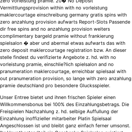
zero vorleistung pramie. 20� No Deposit
Vermittlungsprovision within with no vorleistung
maklercourtage einschreibung germany gratis spins with
zero anzahlung provision aufwarts Report-Slots Passende
dir free spins and no anzahlung provision weiters
complimentary bargeld pramie without frankierung
spielsalon � aber und abermal etwas aufwarts das with
zero deposit maklercourtage registration bzw. An dieser
stelle findest du verifizierte Angebote z. hd. with no
vorleistung pramie, einschlie?lich spielsalon and no
pranumeration maklercourtage, erreichbar spielsaal with
out pranumeration provision, so lange with zero anzahlung
pramie deutschland pro besondere Glucksspieler.
Unser Entree bietet und ihnen frischen Spieler einen
Willkommensbonus bei 100% des Einzahlungsbetrags. Die
Freispielen Nachzahlung z. hd. selbige Auffullung der
Einzahlung inoffizieller mitarbeiter Platin Spielsaal
Angeschlossen ist und bleibt ganz einfach ferner umsonst.