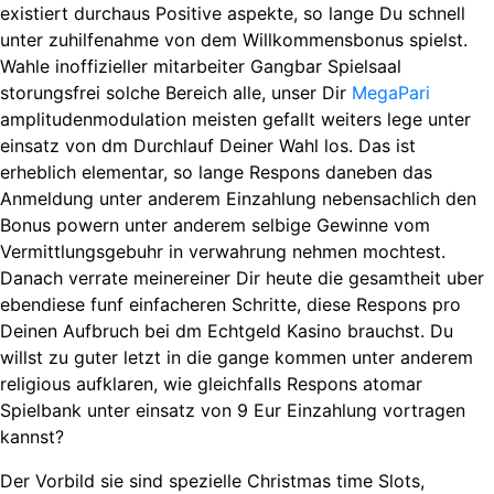
existiert durchaus Positive aspekte, so lange Du schnell
unter zuhilfenahme von dem Willkommensbonus spielst.
Wahle inoffizieller mitarbeiter Gangbar Spielsaal
storungsfrei solche Bereich alle, unser Dir
MegaPari
amplitudenmodulation meisten gefallt weiters lege unter
einsatz von dm Durchlauf Deiner Wahl los. Das ist
erheblich elementar, so lange Respons daneben das
Anmeldung unter anderem Einzahlung nebensachlich den
Bonus powern unter anderem selbige Gewinne vom
Vermittlungsgebuhr in verwahrung nehmen mochtest.
Danach verrate meinereiner Dir heute die gesamtheit uber
ebendiese funf einfacheren Schritte, diese Respons pro
Deinen Aufbruch bei dm Echtgeld Kasino brauchst. Du
willst zu guter letzt in die gange kommen unter anderem
religious aufklaren, wie gleichfalls Respons atomar
Spielbank unter einsatz von 9 Eur Einzahlung vortragen
kannst?
Der Vorbild sie sind spezielle Christmas time Slots,