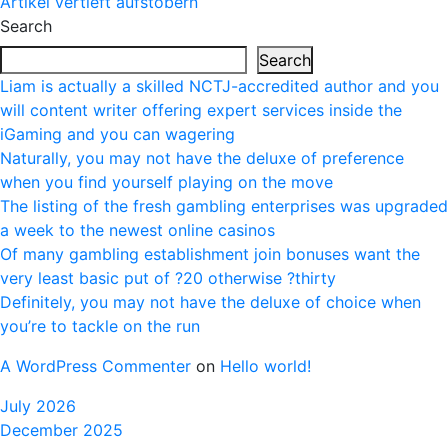
Artikel vertieft aufstobern
Search
Search
Liam is actually a skilled NCTJ-accredited author and you
will content writer offering expert services inside the
iGaming and you can wagering
Naturally, you may not have the deluxe of preference
when you find yourself playing on the move
The listing of the fresh gambling enterprises was upgraded
a week to the newest online casinos
Of many gambling establishment join bonuses want the
very least basic put of ?20 otherwise ?thirty
Definitely, you may not have the deluxe of choice when
you’re to tackle on the run
A WordPress Commenter
on
Hello world!
July 2026
December 2025