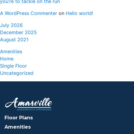
you’re to tackle on the run
A WordPress Commenter
on
Hello world!
July 2026
December 2025
August 2021
Amenities
Home
Single Floor
Uncategorized
Floor Plans
Amenities