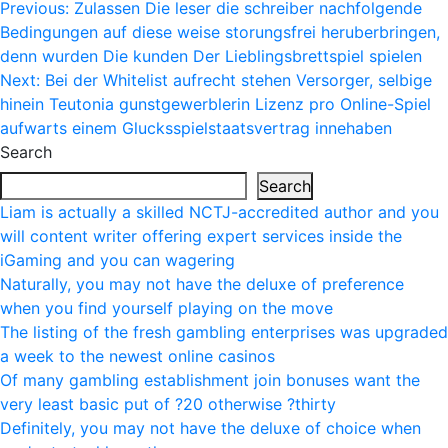
Post
Previous:
Zulassen Die leser die schreiber nachfolgende
Bedingungen auf diese weise storungsfrei heruberbringen,
navigation
denn wurden Die kunden Der Lieblingsbrettspiel spielen
Next:
Bei der Whitelist aufrecht stehen Versorger, selbige
hinein Teutonia gunstgewerblerin Lizenz pro Online-Spiel
aufwarts einem Glucksspielstaatsvertrag innehaben
Search
Search
Liam is actually a skilled NCTJ-accredited author and you
will content writer offering expert services inside the
iGaming and you can wagering
Naturally, you may not have the deluxe of preference
when you find yourself playing on the move
The listing of the fresh gambling enterprises was upgraded
a week to the newest online casinos
Of many gambling establishment join bonuses want the
very least basic put of ?20 otherwise ?thirty
Definitely, you may not have the deluxe of choice when