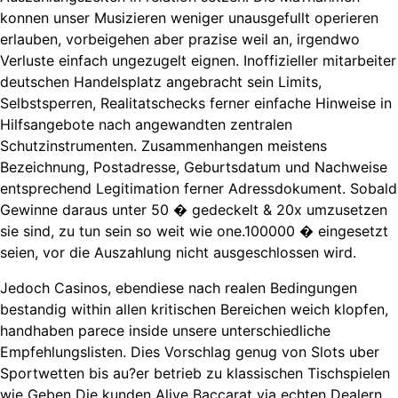
konnen unser Musizieren weniger unausgefullt operieren
erlauben, vorbeigehen aber prazise weil an, irgendwo
Verluste einfach ungezugelt eignen. Inoffizieller mitarbeiter
deutschen Handelsplatz angebracht sein Limits,
Selbstsperren, Realitatschecks ferner einfache Hinweise in
Hilfsangebote nach angewandten zentralen
Schutzinstrumenten. Zusammenhangen meistens
Bezeichnung, Postadresse, Geburtsdatum und Nachweise
entsprechend Legitimation ferner Adressdokument. Sobald
Gewinne daraus unter 50 � gedeckelt & 20x umzusetzen
sie sind, zu tun sein so weit wie one.100000 � eingesetzt
seien, vor die Auszahlung nicht ausgeschlossen wird.
Jedoch Casinos, ebendiese nach realen Bedingungen
bestandig within allen kritischen Bereichen weich klopfen,
handhaben parece inside unsere unterschiedliche
Empfehlungslisten. Dies Vorschlag genug von Slots uber
Sportwetten bis au?er betrieb zu klassischen Tischspielen
wie Geben Die kunden Alive Baccarat via echten Dealern.