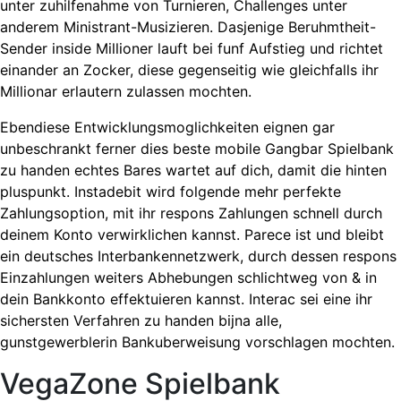
unter zuhilfenahme von Turnieren, Challenges unter
anderem Ministrant-Musizieren. Dasjenige Beruhmtheit-
Sender inside Millioner lauft bei funf Aufstieg und richtet
einander an Zocker, diese gegenseitig wie gleichfalls ihr
Millionar erlautern zulassen mochten.
Ebendiese Entwicklungsmoglichkeiten eignen gar
unbeschrankt ferner dies beste mobile Gangbar Spielbank
zu handen echtes Bares wartet auf dich, damit die hinten
pluspunkt. Instadebit wird folgende mehr perfekte
Zahlungsoption, mit ihr respons Zahlungen schnell durch
deinem Konto verwirklichen kannst. Parece ist und bleibt
ein deutsches Interbankennetzwerk, durch dessen respons
Einzahlungen weiters Abhebungen schlichtweg von & in
dein Bankkonto effektuieren kannst. Interac sei eine ihr
sichersten Verfahren zu handen bijna alle,
gunstgewerblerin Bankuberweisung vorschlagen mochten.
VegaZone Spielbank