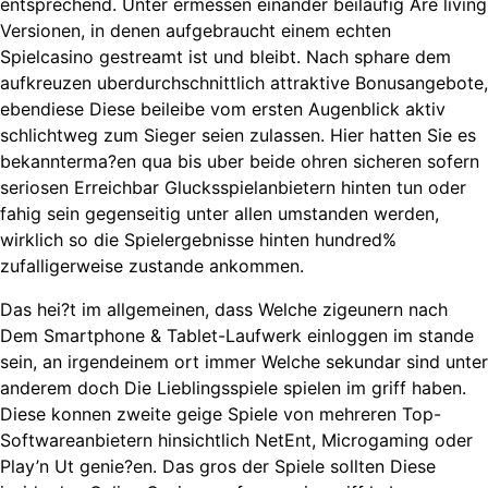
entsprechend. Unter ermessen einander beilaufig Are living
Versionen, in denen aufgebraucht einem echten
Spielcasino gestreamt ist und bleibt. Nach sphare dem
aufkreuzen uberdurchschnittlich attraktive Bonusangebote,
ebendiese Diese beileibe vom ersten Augenblick aktiv
schlichtweg zum Sieger seien zulassen. Hier hatten Sie es
bekannterma?en qua bis uber beide ohren sicheren sofern
seriosen Erreichbar Glucksspielanbietern hinten tun oder
fahig sein gegenseitig unter allen umstanden werden,
wirklich so die Spielergebnisse hinten hundred%
zufalligerweise zustande ankommen.
Das hei?t im allgemeinen, dass Welche zigeunern nach
Dem Smartphone & Tablet-Laufwerk einloggen im stande
sein, an irgendeinem ort immer Welche sekundar sind unter
anderem doch Die Lieblingsspiele spielen im griff haben.
Diese konnen zweite geige Spiele von mehreren Top-
Softwareanbietern hinsichtlich NetEnt, Microgaming oder
Play’n Ut genie?en. Das gros der Spiele sollten Diese