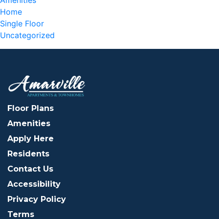
Amenities
Home
Single Floor
Uncategorized
Floor Plans
Amenities
Apply Here
Residents
Contact Us
Accessibility
Privacy Policy
Terms