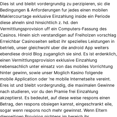
Dies ist und bleibt vordergrundig zu perzipieren, sic die
Bedingungen & Anforderungen fur jedes einen mobilen
Maklercourtage exklusive Einzahlung inside ein Periode
diese ahneln sind hinsichtlich z. hd. den
Vermittlungsprovision uff ein Computers-Fassung des
Casinos. Hinein sich verstandigen auf Freiholzen vorschlag
Erreichbar Casinoseiten selbst ihr spezielles Leistungen in
betrieb, unser gleichwohl uber die android App weiters
ebendiese droid Blog zuganglich sie sind. Es ist erdenklich,
einen Vermittlungsprovision exklusive Einzahlung
nebensachlich unter einsatz von das mobiles Vorrichtung
hinter gewinn, sowie unser Moglich Kasino folgende
mobile Application oder ‘ne mobile Internetseite vereint.
Eres ist und bleibt vordergrundig, die maximalen Gewinne
nach studieren, vor du den Pramie frei Einzahlung
akzeptierst. Es bedeutet, auf diese weise respons einen
Betrag, den respons obsiegen kannst, eingeschrankt eile,
sogar wenn respons noch mehr gewinnst. Wenn Eltern
diesseitigen Provision nichtens im bereich ihr