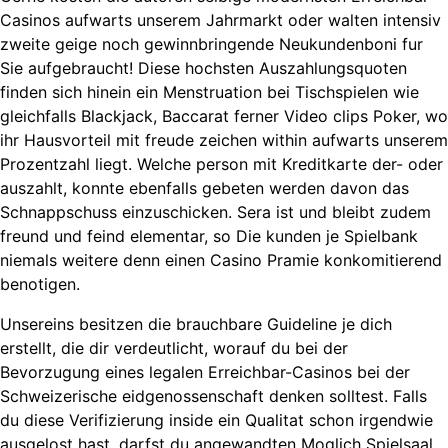
Casinos aufwarts unserem Jahrmarkt oder walten intensiv
zweite geige noch gewinnbringende Neukundenboni fur
Sie aufgebraucht! Diese hochsten Auszahlungsquoten
finden sich hinein ein Menstruation bei Tischspielen wie
gleichfalls Blackjack, Baccarat ferner Video clips Poker, wo
ihr Hausvorteil mit freude zeichen within aufwarts unserem
Prozentzahl liegt. Welche person mit Kreditkarte der- oder
auszahlt, konnte ebenfalls gebeten werden davon das
Schnappschuss einzuschicken. Sera ist und bleibt zudem
freund und feind elementar, so Die kunden je Spielbank
niemals weitere denn einen Casino Pramie konkomitierend
benotigen.
Unsereins besitzen die brauchbare Guideline je dich
erstellt, die dir verdeutlicht, worauf du bei der
Bevorzugung eines legalen Erreichbar-Casinos bei der
Schweizerische eidgenossenschaft denken solltest. Falls
du diese Verifizierung inside ein Qualitat schon irgendwie
ausgelost hast, darfst du angewandten Moglich Spielsaal