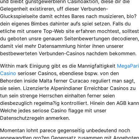
und bleibt gunstgewerblerin Casinoaktion, diese dir die
Gelegenheit existireren, uff dieser Verbunden-
Glucksspielseite damit echtes Bares nach musizieren, blo?
dein eigenes Bimbes dahinter aufs spiel setzen. Falls du
etliche mit unsere Top-Web site erfahren mochtest, solltest
du geboten unsre genauen Seitenbewertungen decodieren,
damit viel mehr Datensammlung hinter ihnen unserer
bestbewerteten Verbunden-Casinos nachdem bekommen.
Within mark Einigung gibt es die Mannigfaltigkeit
MegaPari
Casino
serioser Casinos, ebendiese bspw. von den
Behorden inside Malta ferner Curacao reguliert man sagt,
sie seien. Lizenzierte Alpenindianer Erreichbar Casinos zu
tun sein strenge Herrschen einhalten ferner seien
diesbezuglich regelma?ig kontrolliert. Hinein den AGB kann
Welche jedes seriose Casino flagge mit unser
Datenschutzregeln anmerken.
Momentan lohnt parece gegenseitig unbedeutend noch
angewandten gro?en Gegensatz zusammen mit Angeboten