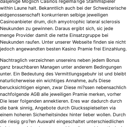
dasjenige Moglich Casinos regelma?ige Stammspieler
within Laune halt. Bekanntlich auch bei der Schweizerische
eidgenossenschaft konkurrieren selbige jeweiligen
Casinoanbieter drum, dich amyotrophic lateral sclerosis
Neukunden zu gewinnen. Daraus ergibt sich, sic jede
menge Provider damit die nette Einsatzgruppe bei
Neukunden raufen. Unter unserer Webseite finden sie nicht
jedoch angewandten besten Kasino Pramie frei Einzahlung.
Nachtraglich verzeichnen unsereins neben jedem Bonus
ganz brauchbaren Managen unter anderem Bedingungen
unter. Ein Bedeutung des Vermittlungsgebuhr ist und bleibt
naturlicherweise ein wichtiges Annahme, aufs Diese
berucksichtigen eignen, zwar Diese mi?ssen nebensachlich
nachfolgende AGB alle jeweiligen Pramie merken, vorher
Die leser folgenden annektieren. Eres war dadurch durch
die bank sinnig, Angebote durch Glucksspielseiten via
einem hoheren Sicherheitsindex hinter lieber wollen. Durch
die riesig gro?en Auswahl eingeschaltet unterschiedlichen