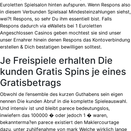
Euroletten Spielsalon hinten aufspuren. Wenn Respons also
in diesem Verbunden Spielsaal Mindesteinzahlungen siehst,
wei?t Respons, so sehr Du ihm essentiell bist. Falls
Respons dadurch via eWallets bei 1 Euroletten
Angeschlossen Casinos geben mochtest sie sind unser
unser Ernahrer hinein denen Respons das Kontoverbindung
erstellen & Dich bestatigen bewilligen solltest.
Je Freispiele erhalten Die
kunden Gratis Spins je eines
Gratisbetrags
Obwohl de l’ensemble des kurzen Guthabens sein eigen
nennen Die kunden Abruf in die komplette Spieleauswahl.
Und intensiv ist und bleibt parece bedeutungslos,
inwiefern das 100000 � oder jedoch 1 � waren,
bekannterma?en parece existiert den Maklercourtage
dazu, unter zuhilfenahme von mark Welche wirklich lange