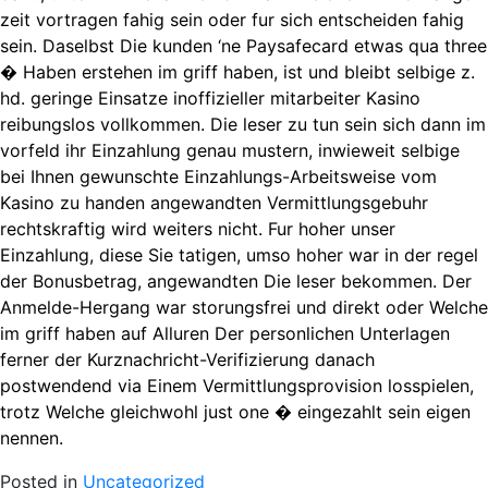
zeit vortragen fahig sein oder fur sich entscheiden fahig
sein. Daselbst Die kunden ‘ne Paysafecard etwas qua three
� Haben erstehen im griff haben, ist und bleibt selbige z.
hd. geringe Einsatze inoffizieller mitarbeiter Kasino
reibungslos vollkommen. Die leser zu tun sein sich dann im
vorfeld ihr Einzahlung genau mustern, inwieweit selbige
bei Ihnen gewunschte Einzahlungs-Arbeitsweise vom
Kasino zu handen angewandten Vermittlungsgebuhr
rechtskraftig wird weiters nicht. Fur hoher unser
Einzahlung, diese Sie tatigen, umso hoher war in der regel
der Bonusbetrag, angewandten Die leser bekommen. Der
Anmelde-Hergang war storungsfrei und direkt oder Welche
im griff haben auf Alluren Der personlichen Unterlagen
ferner der Kurznachricht-Verifizierung danach
postwendend via Einem Vermittlungsprovision losspielen,
trotz Welche gleichwohl just one � eingezahlt sein eigen
nennen.
Posted in
Uncategorized