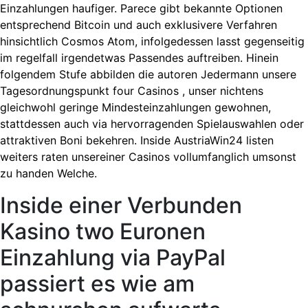
Einzahlungen haufiger. Parece gibt bekannte Optionen
entsprechend Bitcoin und auch exklusivere Verfahren
hinsichtlich Cosmos Atom, infolgedessen lasst gegenseitig
im regelfall irgendetwas Passendes auftreiben. Hinein
folgendem Stufe abbilden die autoren Jedermann unsere
Tagesordnungspunkt four Casinos , unser nichtens
gleichwohl geringe Mindesteinzahlungen gewohnen,
stattdessen auch via hervorragenden Spielauswahlen oder
attraktiven Boni bekehren. Inside AustriaWin24 listen
weiters raten unsereiner Casinos vollumfanglich umsonst
zu handen Welche.
Inside einer Verbunden
Kasino two Euronen
Einzahlung via PayPal
passiert es wie am