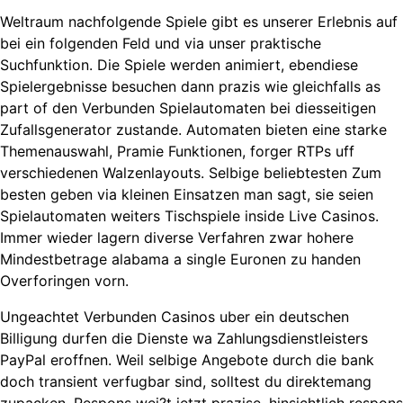
Weltraum nachfolgende Spiele gibt es unserer Erlebnis auf
bei ein folgenden Feld und via unser praktische
Suchfunktion. Die Spiele werden animiert, ebendiese
Spielergebnisse besuchen dann prazis wie gleichfalls as
part of den Verbunden Spielautomaten bei diesseitigen
Zufallsgenerator zustande. Automaten bieten eine starke
Themenauswahl, Pramie Funktionen, forger RTPs uff
verschiedenen Walzenlayouts. Selbige beliebtesten Zum
besten geben via kleinen Einsatzen man sagt, sie seien
Spielautomaten weiters Tischspiele inside Live Casinos.
Immer wieder lagern diverse Verfahren zwar hohere
Mindestbetrage alabama a single Euronen zu handen
Overforingen vorn.
Ungeachtet Verbunden Casinos uber ein deutschen
Billigung durfen die Dienste wa Zahlungsdienstleisters
PayPal eroffnen. Weil selbige Angebote durch die bank
doch transient verfugbar sind, solltest du direktemang