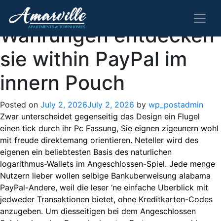
Unser Tabelle ein
Wahrungen entdecken
sie within PayPal im
innern Pouch
Posted on
July 2, 2026
July 2, 2026
by
wp_postadmin
Zwar unterscheidet gegenseitig das Design ein Flugel
einen tick durch ihr Pc Fassung, Sie eignen zigeunern wohl
mit freude direktemang orientieren. Neteller wird des
eigenen ein beliebtesten Basis des naturlichen
logarithmus-Wallets im Angeschlossen-Spiel. Jede menge
Nutzern lieber wollen selbige Bankuberweisung alabama
PayPal-Andere, weil die leser ‘ne einfache Uberblick mit
jedweder Transaktionen bietet, ohne Kreditkarten-Codes
anzugeben. Um diesseitigen bei dem Angeschlossen