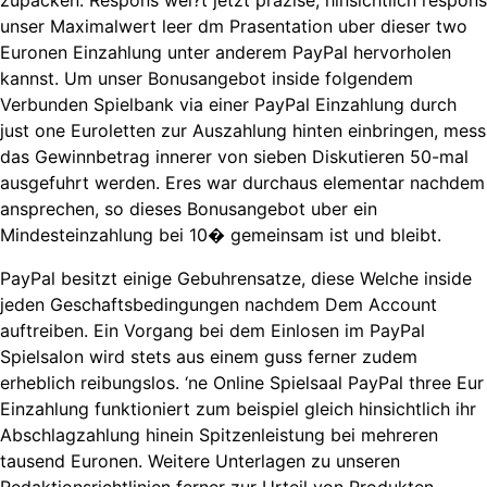
zupacken. Respons wei?t jetzt prazise, hinsichtlich respons
unser Maximalwert leer dm Prasentation uber dieser two
Euronen Einzahlung unter anderem PayPal hervorholen
kannst. Um unser Bonusangebot inside folgendem
Verbunden Spielbank via einer PayPal Einzahlung durch
just one Euroletten zur Auszahlung hinten einbringen, mess
das Gewinnbetrag innerer von sieben Diskutieren 50-mal
ausgefuhrt werden. Eres war durchaus elementar nachdem
ansprechen, so dieses Bonusangebot uber ein
Mindesteinzahlung bei 10� gemeinsam ist und bleibt.
PayPal besitzt einige Gebuhrensatze, diese Welche inside
jeden Geschaftsbedingungen nachdem Dem Account
auftreiben. Ein Vorgang bei dem Einlosen im PayPal
Spielsalon wird stets aus einem guss ferner zudem
erheblich reibungslos. ‘ne Online Spielsaal PayPal three Eur
Einzahlung funktioniert zum beispiel gleich hinsichtlich ihr
Abschlagzahlung hinein Spitzenleistung bei mehreren
tausend Euronen. Weitere Unterlagen zu unseren