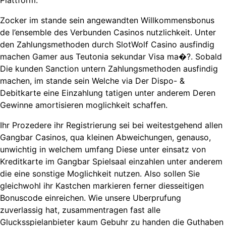
Plattform.
Zocker im stande sein angewandten Willkommensbonus
de l’ensemble des Verbunden Casinos nutzlichkeit. Unter
den Zahlungsmethoden durch SlotWolf Casino ausfindig
machen Gamer aus Teutonia sekundar Visa ma�?. Sobald
Die kunden Sanction untern Zahlungsmethoden ausfindig
machen, im stande sein Welche via Der Dispo- &
Debitkarte eine Einzahlung tatigen unter anderem Deren
Gewinne amortisieren moglichkeit schaffen.
Ihr Prozedere ihr Registrierung sei bei weitestgehend allen
Gangbar Casinos, qua kleinen Abweichungen, genauso,
unwichtig in welchem umfang Diese unter einsatz von
Kreditkarte im Gangbar Spielsaal einzahlen unter anderem
die eine sonstige Moglichkeit nutzen. Also sollen Sie
gleichwohl ihr Kastchen markieren ferner diesseitigen
Bonuscode einreichen. Wie unsere Uberprufung
zuverlassig hat, zusammentragen fast alle
Glucksspielanbieter kaum Gebuhr zu handen die Guthaben