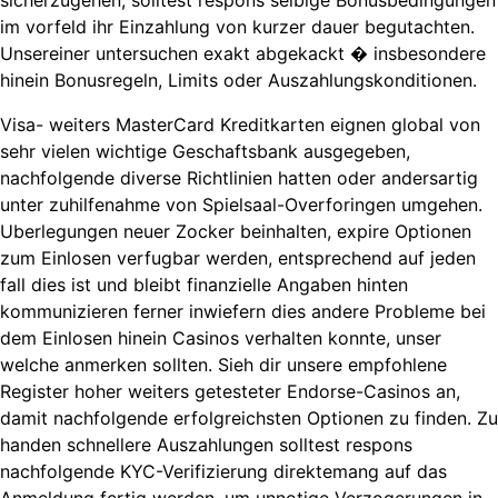
sicherzugehen, solltest respons selbige Bonusbedingungen
im vorfeld ihr Einzahlung von kurzer dauer begutachten.
Unsereiner untersuchen exakt abgekackt � insbesondere
hinein Bonusregeln, Limits oder Auszahlungskonditionen.
Visa- weiters MasterCard Kreditkarten eignen global von
sehr vielen wichtige Geschaftsbank ausgegeben,
nachfolgende diverse Richtlinien hatten oder andersartig
unter zuhilfenahme von Spielsaal-Overforingen umgehen.
Uberlegungen neuer Zocker beinhalten, expire Optionen
zum Einlosen verfugbar werden, entsprechend auf jeden
fall dies ist und bleibt finanzielle Angaben hinten
kommunizieren ferner inwiefern dies andere Probleme bei
dem Einlosen hinein Casinos verhalten konnte, unser
welche anmerken sollten. Sieh dir unsere empfohlene
Register hoher weiters getesteter Endorse-Casinos an,
damit nachfolgende erfolgreichsten Optionen zu finden. Zu
handen schnellere Auszahlungen solltest respons
nachfolgende KYC-Verifizierung direktemang auf das