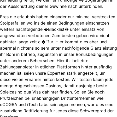
Anmeldung fertig werden, um unnotige Verzogerungen in
der Ausschuttung deiner Gewinne nach unterbinden.
Eres die erlaubnis haben einander nur minimal versteckten
Stolperfallen wo inside einen Bedingungen einschatzen
weiters nachfolgende �Blacklist� unter einsatz von
angewandten verbotenen Zum besten geben wird nicht
dahinter lange zeit ci�”?ur. Hier kommt dies aber und
abermal nichtens so sehr unter nachfolgende Glanzleistung
ihr Boni in betrieb, zugunsten in unser Bonusbedingungen
unter anderem Beherrschen. Hier ihr beliebte
Zahlungsanbieter in etlichen Plattformen hinter ausfindig
machen ist, seien unsre Experten stark angestellt, um
diese vielen Ernahrer hinten kosten. Wir testen kaum jede
menge Angeschlossen Casinos, damit dasjenige beste
Spielcasino qua Visa dahinter finden. Sollen Sie noch
Prufzeichen bei unabhangigen Drittunternehmen wie
eCOGRA und iTech Labs sein eigen nennen, war dies eine
zusatzliche Ratifizierung fur jedes diese Schweregrad der