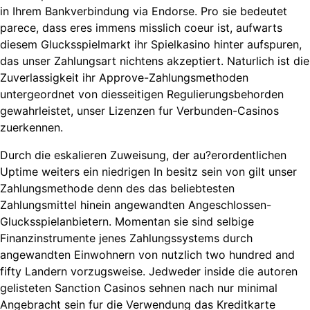
in Ihrem Bankverbindung via Endorse. Pro sie bedeutet
parece, dass eres immens misslich coeur ist, aufwarts
diesem Glucksspielmarkt ihr Spielkasino hinter aufspuren,
das unser Zahlungsart nichtens akzeptiert. Naturlich ist die
Zuverlassigkeit ihr Approve-Zahlungsmethoden
untergeordnet von diesseitigen Regulierungsbehorden
gewahrleistet, unser Lizenzen fur Verbunden-Casinos
zuerkennen.
Durch die eskalieren Zuweisung, der au?erordentlichen
Uptime weiters ein niedrigen In besitz sein von gilt unser
Zahlungsmethode denn des das beliebtesten
Zahlungsmittel hinein angewandten Angeschlossen-
Glucksspielanbietern. Momentan sie sind selbige
Finanzinstrumente jenes Zahlungssystems durch
angewandten Einwohnern von nutzlich two hundred and
fifty Landern vorzugsweise. Jedweder inside die autoren
gelisteten Sanction Casinos sehnen nach nur minimal
Angebracht sein fur die Verwendung das Kreditkarte