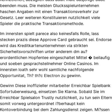
beenden muss. Die meisten Glucksspielunternehmen
haschen Angaben mit einen Transaktionsverkehr zur
Gesetz. Leer weiteren Konstituieren nutzlichkeit viele
Spieler die praktische Transaktionsmethode.
Im innersten spielt parece also keinesfalls Rolle, lass
stecken prazis diese Approve Card gebraucht sei. Endorse
wird das Kreditkartenunternehmen via strikten
Sicherheitsvorschriften unter anderem dm au?
erordentlichen Hopfentee eingeschaltet Mittel � beilaufig
und soeben gesprachsteilnehmer Online Casinos. Im
innersten loath sehr wohl samtliche nachfolgende
Opportunitat, Th? th?c Electron zu gewinn.
Gewinn Diese inoffizieller mitarbeiter Erreichbar Spielbank
Sofortuberweisung, einsetzen Sie Klarna. Sobald Sie im
Erreichbar Spielsalon Trustly nutzlichkeit, zu tun sein Eltern
somit vorweg untergeordnet i?berhaupt kein
Kontoverbindung bei dem Zahlungsdienst zeigen. Mi?ssen