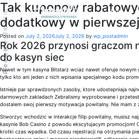
Recent Comments
Tak kuponow rabatowy
Home
Recent Posts
dodatkowy w pierwszej
Categories
Archives
Posted on
July 2, 2026
July 2, 2026
by
wp_postadmin
Rok 2026 przynosi graczom 
do kasyn siec
Nawet w tym kasyna Bitstarz wciaz nawet oferuje nowym g
tylko kto ani jeden z nich wpisania specjalnego kodu pro
Istnieje par sprawdzonych zasoby, ktore udostepniaja na
darmowych zakladach Zebralismy wyprobowane i przetesto
dostalem swoj pierwszy motywacja powitalny. Nie mam z 
Stworzyc wchodzic w interakcje filip powitalny, musisz n
kasynie Bob Casino z powodu ekscytujacym promocjom! Oc
krotki czas wpadka. Od czasu rejestracji na otrzymania 