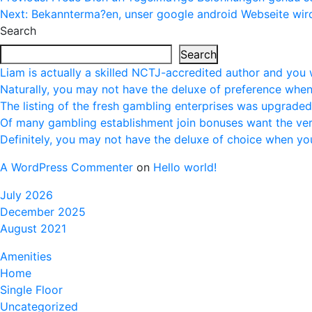
Post
Next:
Bekannterma?en, unser google android Webseite wird
navigation
Search
Search
Liam is actually a skilled NCTJ-accredited author and you 
Naturally, you may not have the deluxe of preference when
The listing of the fresh gambling enterprises was upgrade
Of many gambling establishment join bonuses want the very
Definitely, you may not have the deluxe of choice when you
A WordPress Commenter
on
Hello world!
July 2026
December 2025
August 2021
Amenities
Home
Single Floor
Uncategorized