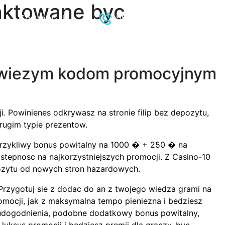
aktowane byc
956-230-1745
Contact Us
 swiezym kodom promocyjnym
 Powinienes odkrywasz na stronie filip bez depozytu,
drugim typie prezentow.
 Krzykliwy bonus powitalny na 1000 � + 250 � na
epnosc na najkorzystniejszych promocji. Z Casino-10
ozytu od nowych stron hazardowych.
 Przygotuj sie z dodac do an z twojego wiedza grami na
mocji, jak z maksymalna tempo pieniezna i bedziesz
 udogodnienia, podobne dodatkowy bonus powitalny,