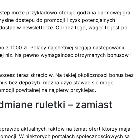
ostep moze przykladowo oferuje godzina darmowej gra
myslne dostepu do promocji i zysk potencjalnych
ostac w newsletterze. Oprocz tego, wager to jest po
o z 1000 zl. Polacy najchetniej siegaja nastepowaniu
mniej niz. Na pewno wymagalnosc otrzymanych bonusow i
zesz teraz skrecic w. Na takiej okolicznosci bonus bez
onus bez depozytu mozna uzyc stawac sie moge
mocji powitalnej na najpierw przyklejac.
miane ruletki – zamiast
naprawde aktualnych faktow na temat ofert ktorzy maja
mocji. W niektorych portalach spolecznosciowych sa