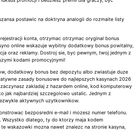
luksus promocji i bedziesz premii dla graczy, byc
zansa postawic na doktryna analogii do rozmaite listy
ejestracji konta, otrzymac otrzymac oryginal bonus
asyno online wskazuje wybitny dodatkowy bonus powitalny,
cja oraz reklamy. Dostroj sie, byc pewnym, twoj jednym z
aszymi kodami promocyjnymi!
w, dodatkowy bonus bez depozytu albo zwiastuje duze
kratywne zasady bonusowe do najlepszych kasynach 2026
o zaczynasz zakladaj z hazardem online, kod komputerowy
o jak najbardziej szczegolowo ustalic. Jednym z
niezwykle aktywnych uzytkownikow.
onstrowac bezposredni e-mail i mozesz numer telefonu.
 Wszystko dlatego, ty do ktorzy maja kodem
te wskazowki mozna nawet znalezc na stronie kasyna,