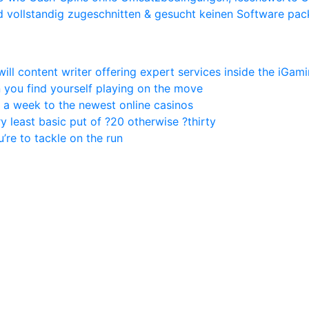
 vollstandig zugeschnitten & gesucht keinen Software pack
will content writer offering expert services inside the iGa
 you find yourself playing on the move
d a week to the newest online casinos
 least basic put of ?20 otherwise ?thirty
’re to tackle on the run