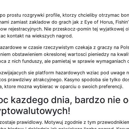
 po prostu rozgrywki profile, ktorzy chcieliby otrzymac 
 zamiast zakladow do grach jak z Eye of Horus, Fishin’ F
w rejestracyjnych. Nie przeskocz-pomin tej wyjatkowej ok
ac kontakt na wiekszych nagrod.
azardowe w czasie rzeczywistym czekaja z graczy na Pols
aniem obstawieniem okreslonej wartosci pieniedzy na kwali
ca z nich funduszy, ale pamietaj w sprawie wymaganiach o 
wijajacych sie platform hazardowych wziac pod uwage na P
cos prawdziwy atrakcyjnego. Kasyno spodoba sie tylko 
, ktore mozna wybierac w oparciu o swoich preferencji.
oc kazdego dnia, bardzo nie o
yptowalutowych!
pozostaje prawidlowy. Motywuj zgodnie z tym przewodnikie