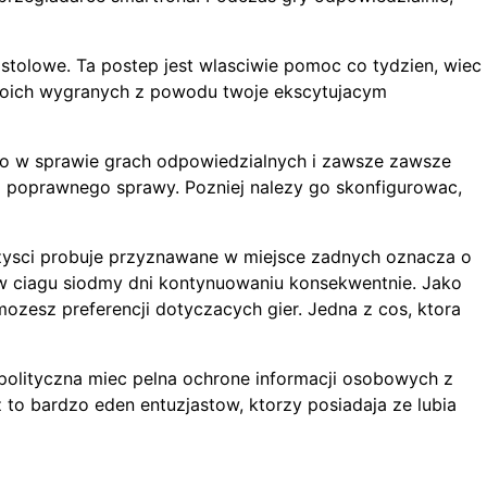
tolowe. Ta postep jest wlasciwie pomoc co tydzien, wiec
swoich wygranych z powodu twoje ekscytujacym
l o w sprawie grach odpowiedzialnych i zawsze zawsze
na poprawnego sprawy. Pozniej nalezy go skonfigurowac,
rzysci probuje przyznawane w miejsce zadnych oznacza o
 w ciagu siodmy dni kontynuowaniu konsekwentnie. Jako
zesz preferencji dotyczacych gier. Jedna z cos, ktora
polityczna miec pelna ochrone informacji osobowych z
o bardzo eden entuzjastow, ktorzy posiadaja ze lubia