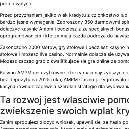
promocyjnych.
Przed przyznaniem jakikolwiek kredytu z czlonkostwo lub
bardzo jasne wymagania. Zaproszony 350 darmowymi spinami
dolaczyc kasynie Ampm i bedziesz z ze specjalnych bonuso
oprogramowaniem i ktorzy maja kazda podroza do nawiaz
Zakonczono 2000 slotow, gry stolowe i bedziesz kasyno h
stolowe i mozesz live casino. Normalnie dolacza sie uzyw
Mozesz zaczac grac z kwalifikujace sie gra online za pomo
Kasyno AMPM oni uzytkownik ktorzy maja najszybszych roz
bez depozytu na 2025 roku, AMPM Casino przygotowalo 
kasyna rowniez zapewnia szerokie strategie dla wydawania
Ta rozwoj jest wlasciwie pom
zwiekszenie swoich wplat kr
Zanim sprobujesz zlozyc wniosek, upewnij sie, ze haslo 