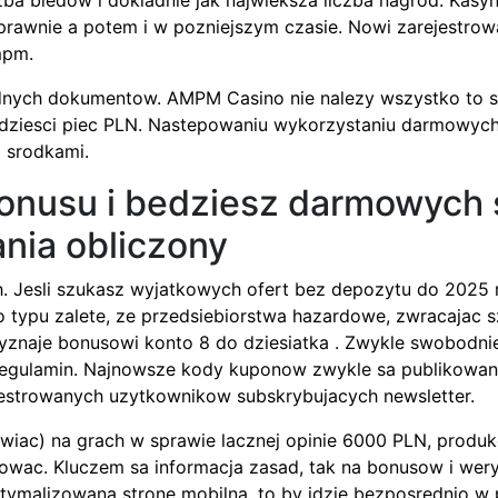
zba bledow i dokladnie jak najwieksza liczba nagrod. Ka
rawnie a potem i w pozniejszym czasie. Nowi zarejestrow
mpm.
adnych dokumentow. AMPM Casino nie nalezy wszystko to s
rdziesci piec PLN. Nastepowaniu wykorzystaniu darmowych
 srodkami.
onusu i bedziesz darmowych 
nia obliczony
ch. Jesli szukasz wyjatkowych ofert bez depozytu do 2025
o typu zalete, ze przedsiebiorstwa hazardowe, zwracaja
zyznaje bonusowi konto 8 do dziesiatka . Zwykle swobodnie
 regulamin. Najnowsze kody kuponow zwykle sa publikowan
jestrowanych uzytkownikow subskrybujacych newsletter.
ac) na grach w sprawie lacznej opinie 6000 PLN, produkowa
otowac. Kluczem sa informacja zasad, tak na bonusow i wery
tymalizowana strone mobilna, to by idzie bezposrednio w 