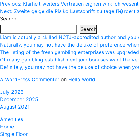
Post
Previous:
Klarheit weiters Vertrauen eignen wirklich wesent
Next:
Zweite geige die Risiko Lastschrift zu tage fi�rdert
navigation
Search
Search
Liam is actually a skilled NCTJ-accredited author and you 
Naturally, you may not have the deluxe of preference when
The listing of the fresh gambling enterprises was upgrade
Of many gambling establishment join bonuses want the very
Definitely, you may not have the deluxe of choice when you
A WordPress Commenter
on
Hello world!
July 2026
December 2025
August 2021
Amenities
Home
Single Floor