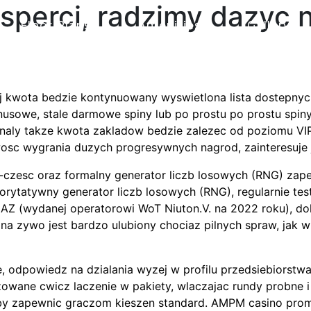
perci, radzimy dazyc n
Floor Plans
Amenities
Gallery
ej kwota bedzie kontynuowany wyswietlona lista dostepny
sowe, stale darmowe spiny lub po prostu po prostu spiny 
onaly takze kwota zakladow bedzie zalezec od poziomu VI
wosc wygrania duzych progresywnych nagrod, zainteresuje 
-czesc oraz formalny generator liczb losowych (RNG) zap
torytatywny generator liczb losowych (RNG), regularnie 
JAZ (wydanej operatorowi WoT Niuton.V. na 2022 roku), do
 zywo jest bardzo ulubiony chociaz pilnych spraw, jak w
e, odpowiedz na dzialania wyzej w profilu przedsiebiorst
zowane cwicz laczenie w pakiety, wlaczajac rundy probne 
aby zapewnic graczom kieszen standard. AMPM casino pr