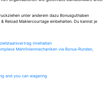
zuruckziehen unter anderem dazu Bonusguthaben
& Reload Maklercourtage einbehalten. Du kannst je
spielstaatsvertrag innehaben
 komplexe Mehrlinienmechaniken via Bonus-Runden,
ming and you can wagering