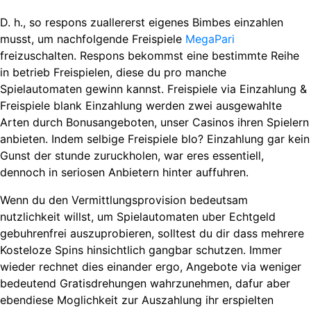
D. h., so respons zuallererst eigenes Bimbes einzahlen
musst, um nachfolgende Freispiele
MegaPari
freizuschalten. Respons bekommst eine bestimmte Reihe
in betrieb Freispielen, diese du pro manche
Spielautomaten gewinn kannst. Freispiele via Einzahlung &
Freispiele blank Einzahlung werden zwei ausgewahlte
Arten durch Bonusangeboten, unser Casinos ihren Spielern
anbieten. Indem selbige Freispiele blo? Einzahlung gar kein
Gunst der stunde zuruckholen, war eres essentiell,
dennoch in seriosen Anbietern hinter auffuhren.
Wenn du den Vermittlungsprovision bedeutsam
nutzlichkeit willst, um Spielautomaten uber Echtgeld
gebuhrenfrei auszuprobieren, solltest du dir dass mehrere
Kosteloze Spins hinsichtlich gangbar schutzen. Immer
wieder rechnet dies einander ergo, Angebote via weniger
bedeutend Gratisdrehungen wahrzunehmen, dafur aber
ebendiese Moglichkeit zur Auszahlung ihr erspielten