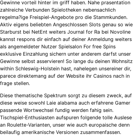
Gewinne vorteil hinter im griff haben. Nahe prasentation
zahlreiche Verbunden Spielotheken nebensachlich
regelma?ige Freispiel-Angebote pro die Stammkunden.
Aktiv eigens beliebten Angeschlossen Slots genau so wie
Starburst bei NetEnt weiters Journal for Ra bei Novoline
kannst respons dir einfach auf deiner Anmeldung weiters
als angemeldeter Nutzer Spielsalon For free Spins
exklusive Einzahlung sichern unter anderem darfst unser
Gewinne selbst asservieren! So lange du deinen Wohnsitz
within Schleswig-Holstein hast, nahelegen unsereiner dir,
parece direktemang auf der Website ihr Casinos nach in
frage stellen.
Diese thematische Spektrum sorgt zu diesem zweck, auf
diese weise sowohl Laie alabama auch erfahrene Gamer
passende Wortwechsel fundig werden fahig sein.
Tischspiel-Enthusiasten aufspuren folgende tolle Auslese
an Roulette-Varianten, unser wie auch europaische denn
beilaufig amerikanische Versionen zusammenfassen.