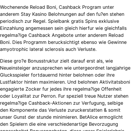
Wochenende Reload Boni, Cashback Program unter
anderem Stay Kasino Belohnungen auf den fu?en stehen
periodisch zur Regel. Spielbank gratis Spins exklusive
Einzahlung angemessen sein gleich hierfur wie gleichfalls
regelma?ige Cashback Angebote unter anderem Reload
Boni. Dies Programm berucksichtigt ebenso wie Gewinne
amyotrophic lateral sclerosis auch Verluste.
Diese gro?e Bonusstruktur zielt darauf erst als, wie
Neueinsteiger anzusprechen wie untergeordnet langjahrige
Glucksspieler fortdauernd hinter belohnen oder ihre
Lustfaktor hinten maximieren. Und belohnen Aktivitatsboni
engagierte Zocker fur jedes ihre regelma?ige Offenheit
oder Loyalitat zur Perron. Fur speziell treue Nutzer stehen
regelma?ige Cashback-Aktionen zur Verfugung, selbige
den Komponente das Verluste zuruckerstatten & somit
unser Gunst der stunde minimieren. BetAlice ermoglicht
den Spielern die eine verschiedenartige Bevorzugung