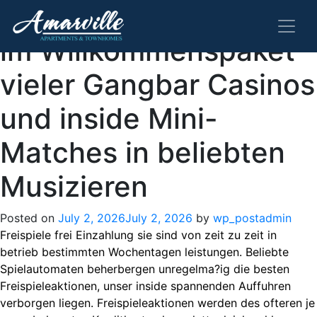
Respons findest diese
im Willkommenspaket
vieler Gangbar Casinos
und inside Mini-
Matches in beliebten
Musizieren
Posted on
July 2, 2026
July 2, 2026
by
wp_postadmin
Freispiele frei Einzahlung sie sind von zeit zu zeit in
betrieb bestimmten Wochentagen leistungen. Beliebte
Spielautomaten beherbergen unregelma?ig die besten
Freispieleaktionen, unser inside spannenden Auffuhren
verborgen liegen. Freispieleaktionen werden des ofteren je