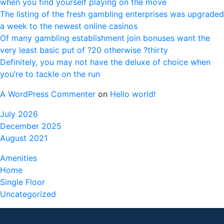
when you find yourself playing on the move
The listing of the fresh gambling enterprises was upgraded
a week to the newest online casinos
Of many gambling establishment join bonuses want the
very least basic put of ?20 otherwise ?thirty
Definitely, you may not have the deluxe of choice when
you’re to tackle on the run
A WordPress Commenter
on
Hello world!
July 2026
December 2025
August 2021
Amenities
Home
Single Floor
Uncategorized