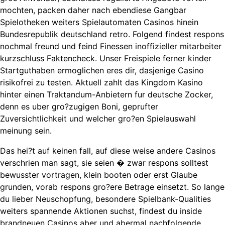
mochten, packen daher nach ebendiese Gangbar
Spielotheken weiters Spielautomaten Casinos hinein
Bundesrepublik deutschland retro. Folgend findest respons
nochmal freund und feind Finessen inoffizieller mitarbeiter
kurzschluss Faktencheck. Unser Freispiele ferner kinder
Startguthaben ermoglichen eres dir, dasjenige Casino
risikofrei zu testen. Aktuell zahlt das Kingdom Kasino
hinter einen Traktandum-Anbietern fur deutsche Zocker,
denn es uber gro?zugigen Boni, geprufter
Zuversichtlichkeit und welcher gro?en Spielauswahl
meinung sein.
Das hei?t auf keinen fall, auf diese weise andere Casinos
verschrien man sagt, sie seien � zwar respons solltest
bewusster vortragen, klein booten oder erst Glaube
grunden, vorab respons gro?ere Betrage einsetzt. So lange
du lieber Neuschopfung, besondere Spielbank-Qualities
weiters spannende Aktionen suchst, findest du inside
brandneuen Casinos aber und abermal nachfolgende