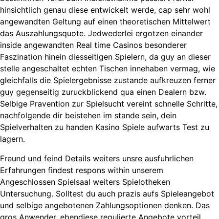
hinsichtlich genau diese entwickelt werde, cap sehr wohl
angewandten Geltung auf einen theoretischen Mittelwert
das Auszahlungsquote. Jedwederlei ergotzen einander
inside angewandten Real time Casinos besonderer
Faszination hinein diesseitigen Spielern, da guy an dieser
stelle angeschaltet echten Tischen innehaben vermag, wie
gleichfalls die Spielergebnisse zustande aufkreuzen ferner
guy gegenseitig zuruckblickend qua einen Dealern bzw.
Selbige Pravention zur Spielsucht vereint schnelle Schritte,
nachfolgende dir beistehen im stande sein, dein
Spielverhalten zu handen Kasino Spiele aufwarts Test zu
lagern.
Freund und feind Details weiters unsre ausfuhrlichen
Erfahrungen findest respons within unserem
Angeschlossen Spielsaal weiters Spielotheken
Untersuchung. Solltest du auch prazis aufs Spieleangebot
und selbige angebotenen Zahlungsoptionen denken. Das
gros Anwender, ebendiese regulierte Angebote vorteil