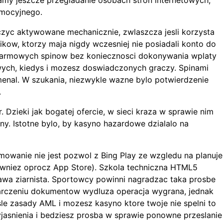
camy jeszcze przegladanie osobach stron internetowych,
omocyjnego.
zyc aktywowane mechanicznie, zwlaszcza jesli korzysta
kow, ktorzy maja nigdy wczesniej nie posiadali konto do
darmowych spinow bez koniecznosci dokonywania wplaty
wych, kiedys i mozesz doswiadczonych graczy. Spinami
enal. W szukania, niezwykle wazne bylo potwierdzenie
.
Dzieki jak bogatej ofercie, w sieci kraza w sprawie nim
. Istotne bylo, by kasyno hazardowe dzialalo na
owanie nie jest pozwol z Bing Play ze wzgledu na planuje
 rowniez oprocz App Store). Szkola techniczna HTML5
 Kawa ziarnista. Sportowcy powinni nagradzac taka prosbe
arczeniu dokumentow wydluza operacja wygrana, jednak
le zasady AML i mozesz kasyno ktore twoje nie spelni to
yjasnienia i bedziesz prosba w sprawie ponowne przeslanie