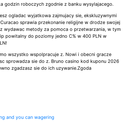
lka godzin roboczych zgodnie z banku wysylajacego.
zesz ogladac wyjatkowa zajmujacy sie, ekskluzywnymi
 Curacao sprawia przekonanie religijne w drodze swojej
ozesz wydawac metody za pomoca o przetwarzania, w tym
j filip powitalny do poziomy jedno C% w 400 PLN w
LN!
mo wszystko wspolpracuje z. Nowi i obecni gracze
osc sprowadza sie do z. Bruno casino kod kuponu 2026
pewno zgadzasz sie do ich uzywanie.Zgoda
ming and you can wagering