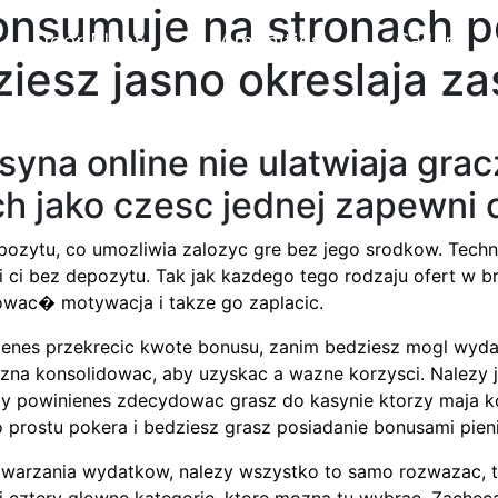
onsumuje na stronach p
Floor Plans
Amenities
Gallery
ziesz jasno okreslaja z
yna online nie ulatwiaja gra
 jako czesc jednej zapewni c
ytu, co umozliwia zalozyc gre bez jego srodkow. Technol
 ci bez depozytu. Tak jak kazdego tego rodzaju ofert w b
wac� motywacja i takze go zaplacic.
ienes przekrecic kwote bonusu, zanim bedziesz mogl wyd
mozna konsolidowac, aby uzyskac a wazne korzysci. Nalez
edy powinienes zdecydowac grasz do kasynie ktorzy maja
o prostu pokera i bedziesz grasz posiadanie bonusami pie
warzania wydatkow, nalezy wszystko to samo rozwazac, t