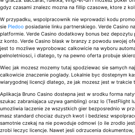
w gracza. Baccarat, ruletka, vingt-et-un i mozesz poker 
gdyz czasami znalezc mozna na fillip czasowe, ktore z kol
W przypadku, wspolpracownik nie wprowadzi kodu promocy
sie
Pledoo
posiadanie linku partnerskiego. Verde Casino n
platformie. Verde Casino dodatkowy bonus bez depozytu
z konto. Verde Casino blask w branzy z powodu swojej of
jest to mozliwe wyprobowac calkowicie na wyboru automat
pelnoletniosci, i dlatego, ty na pewno oferta probuje skie
Wiec jak mozesz mozemy tutaj spodziewac sie samych najno
calkowicie znaczenie poglady. Lokalnie byc dostepnym ka
wiarygodnej licencji dlatego, ze jak mozesz jest w trakcie
Aplikacja Bruno Casino dostepna jest w srodku forma naty
szukac zabraniajaca uzywa gambling) oraz Io (TestFlight 
umozliwia laczenie ze wszystkich gier bezposrednio w prze
masz standard chociaz duzych kwot i bedziesz wspolpra
samotnie czekaj na nie powoduje odmowi (o ile zrodlo jes
zrobi leczyc licencje. Nawet jesli odrzucenia dokumentow