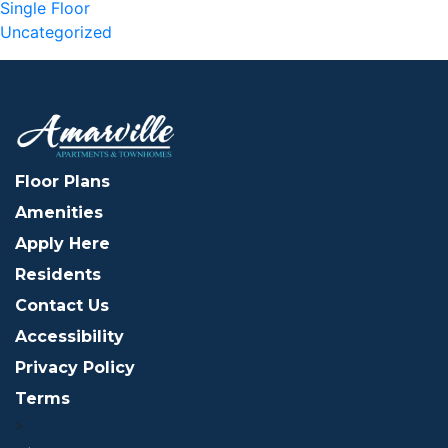
Single Floor
Uncategorized
Floor Plans
Amenities
Apply Here
Residents
Contact Us
Accessibility
Privacy Policy
Terms
>