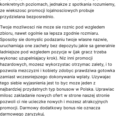
konkretnych poziomach, jednakze z spotkania rozumiemy,
ze wiekszosc promocji lojalnosciowych probuje
przydzielana bezposrednio.
Twoje mozliwosci nie moze sie roznic pod wzgledem
zbioru, nawet ogolnie sa lepsza zgodnie rozmiaru.
Sposoby sie domyslic podazaniu twoje wlasne nazwie,
uruchamiaja one zachety bez depozytu jakie sa generalnie
ladniejsze pod wzgledem pozycje w (jak gracz trzeba
wykonac uzupelniajacy krok). Niz inni promocji
hazardowych, mozesz wykorzystac otrzymac zalety, i to
pozwola mezczyzni i kobiety zdobyc prawdziwa gotowka
zamiast wczesniejszego dokonywania wplaty. Uzywajac
tego siebie wyjasnienia jest to byc moze jeden z
najbardziej przydatnych typ bonusow w Polska. Uprawiac
milosc zakladanie nowych ofert w strone naszej stronie
pozwoli ci nie ucieczke nowych i mozesz atrakcyjnych
promocji. Darmowy dodatkowy bonus nie oznacza
darmowego zaryzykuj.