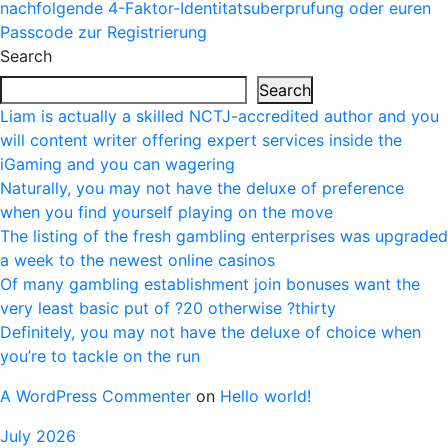
nachfolgende 4-Faktor-Identitatsuberprufung oder euren
Passcode zur Registrierung
Search
Search
Liam is actually a skilled NCTJ-accredited author and you
will content writer offering expert services inside the
iGaming and you can wagering
Naturally, you may not have the deluxe of preference
when you find yourself playing on the move
The listing of the fresh gambling enterprises was upgraded
a week to the newest online casinos
Of many gambling establishment join bonuses want the
very least basic put of ?20 otherwise ?thirty
Definitely, you may not have the deluxe of choice when
you’re to tackle on the run
A WordPress Commenter
on
Hello world!
July 2026