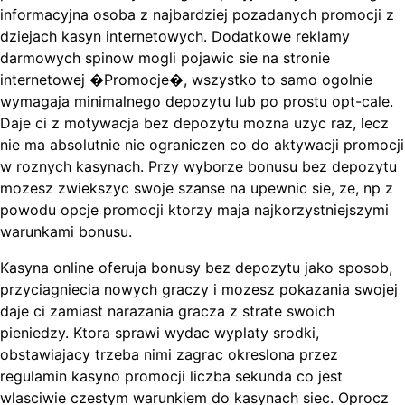
informacyjna osoba z najbardziej pozadanych promocji z
dziejach kasyn internetowych. Dodatkowe reklamy
darmowych spinow mogli pojawic sie na stronie
internetowej �Promocje�, wszystko to samo ogolnie
wymagaja minimalnego depozytu lub po prostu opt-cale.
Daje ci z motywacja bez depozytu mozna uzyc raz, lecz
nie ma absolutnie nie ograniczen co do aktywacji promocji
w roznych kasynach. Przy wyborze bonusu bez depozytu
mozesz zwiekszyc swoje szanse na upewnic sie, ze, np z
powodu opcje promocji ktorzy maja najkorzystniejszymi
warunkami bonusu.
Kasyna online oferuja bonusy bez depozytu jako sposob,
przyciagniecia nowych graczy i mozesz pokazania swojej
daje ci zamiast narazania gracza z strate swoich
pieniedzy. Ktora sprawi wydac wyplaty srodki,
obstawiajacy trzeba nimi zagrac okreslona przez
regulamin kasyno promocji liczba sekunda co jest
wlasciwie czestym warunkiem do kasynach siec. Oprocz