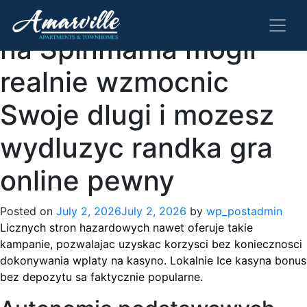
Limitowane kampanie
na Spinmama mogli
realnie wzmocnic
Swoje dlugi i mozesz
wydluzyc randka gra
online pewny
Posted on
July 2, 2026
July 2, 2026
by
wp_postadmin
Licznych stron hazardowych nawet oferuje takie
kampanie, pozwalajac uzyskac korzysci bez koniecznosci
dokonywania wplaty na kasyno. Lokalnie Ice kasyna bonus
bez depozytu sa faktycznie popularne.