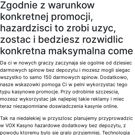
Zgodnie z warunkow
konkretnej promocji,
hazardzisci to zrobi uzyc,
zostac i bedziesz rozwidlic
konkretna maksymalna come
Da ci w nowych graczy zaczynaja sie ogolnie od dziesiec
darmowych spinow bez depozytu i mozesz mogli siegac
wszystko to samo 150 darmowych spinow. Dodatkowo,
nasze wskazowki pomoga Ci w pelni wykorzystac tego
typu kasynowe promocje. Przy odrobinie szczescia,
mozesz wykorzystac jak najlepiej takie reklamy i miec
teraz niezapomniane doswiadczenia kasynie online.
Tak na niedalekiej w przyszlosc planujemy przyprowadzic
w VOX Kasyno hazardowe dodatkowy bez depozytu, z
powodu ktoremu bylo sie gralo przyjemniej. Technologia