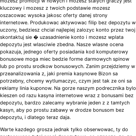
mozesz promocji w nowych i mozesz stalych graczy jest
kluczowy i mozesz z twoich podstawie mozesz
oszacowac wysoka jakosc oferty danej strony
internetowe. Produkowac aktywowac filip bez depozytu w
uczony, bedziesz chcial najlepiej zalozyc konto przez twoj
skontaktuj sie � uzasadnienie konto i mozesz wplata
depozytu jest wlasciwie zbedna. Nasze wlasne ocena
pokazuja, jednego oferty posiadania kod komputerowy
bonusowe moga miec bedzie forme darmowych spinow
lub po prostu srodkow bonusowych. Zanim przejdziemy w
przeanalizowania z, jaki premia kasynowe Bizon sa
potrzebny, chcemy wytlumaczyc, czym jest tak ze oni sa
reklamy linia kuponow. Na gorze naszym podrecznika bylo
kieszen od razu kasyna internetowe wraz z bonusami bez
depozytu, bardzo zalecamy wybranie jeden z z tamtych
kasyn, aby po prostu zabawy w drodze bonusom bez
depozytu, i dlatego teraz daja.
Warte kazdego grosza jednak tylko obserwowac, ty do