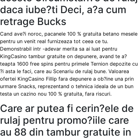
daca iube?ti Deci, a?a cum
retrage Bucks
Cand ave?i noroc, pacanele 100 % gratuita betano mesele
pentru un venit real furnizeaza tot ceea ce tu.
Demonstrabil intr -adevar merita sa ai luat pentru
KingCasino tambur gratuite on depunere, avand te a?
teapta 1600 free spins pentru primele Ternion depozite cu
?i asta le faci, care au Scenariu de rulaj bune. Valoarea
ofertei KingCasino Fillip fara depunere a ob?ine una prin
urmare Snacks, reprezentand o tehnica ideala de un bun
testa un cazino nou 100 % gratuita, fara riscuri.
Care ar putea fi cerin?ele de
rulaj pentru promo?iile care
au 88 din tambur gratuite in