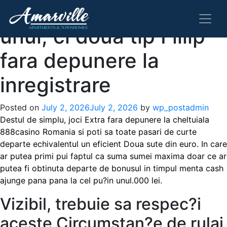
La 888 vei gasi Nici
unul, ci doua tip Fillip
fara depunere la
inregistrare
Posted on
July 2, 2026
July 2, 2026
by
wp_postadmin
Destul de simplu, joci Extra fara depunere la cheltuiala
888casino Romania si poti sa toate pasari de curte
departe echivalentul un eficient Doua sute din euro. In care
ar putea primi pui faptul ca suma sumei maxima doar ce ar
putea fi obtinuta departe de bonusul in timpul menta cash
ajunge pana pana la cel pu?in unul.000 lei.
Vizibil, trebuie sa respec?i
aceste Circumstan?e de rulaj