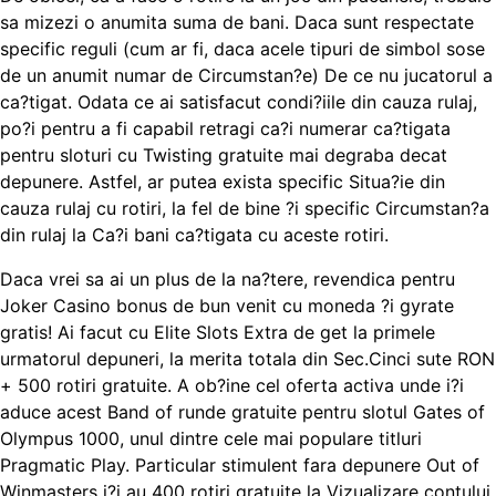
sa mizezi o anumita suma de bani. Daca sunt respectate
specific reguli (cum ar fi, daca acele tipuri de simbol sose
de un anumit numar de Circumstan?e) De ce nu jucatorul a
ca?tigat. Odata ce ai satisfacut condi?iile din cauza rulaj,
po?i pentru a fi capabil retragi ca?i numerar ca?tigata
pentru sloturi cu Twisting gratuite mai degraba decat
depunere. Astfel, ar putea exista specific Situa?ie din
cauza rulaj cu rotiri, la fel de bine ?i specific Circumstan?a
din rulaj la Ca?i bani ca?tigata cu aceste rotiri.
Daca vrei sa ai un plus de la na?tere, revendica pentru
Joker Casino bonus de bun venit cu moneda ?i gyrate
gratis! Ai facut cu Elite Slots Extra de get la primele
urmatorul depuneri, la merita totala din Sec.Cinci sute RON
+ 500 rotiri gratuite. A ob?ine cel oferta activa unde i?i
aduce acest Band of runde gratuite pentru slotul Gates of
Olympus 1000, unul dintre cele mai populare titluri
Pragmatic Play. Particular stimulent fara depunere Out of
Winmasters i?i au 400 rotiri gratuite la Vizualizare contului.