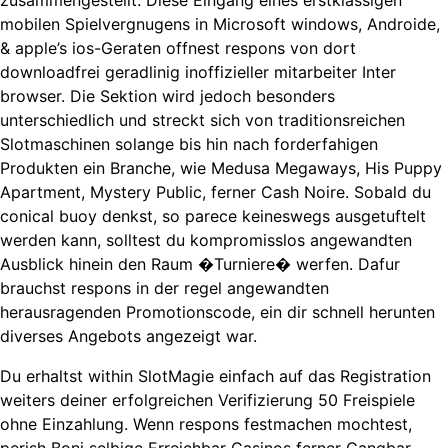
zusammengestellt. Diese Eingang eines erstklassigen
mobilen Spielvergnugens in Microsoft windows, Androide,
& apple’s ios-Geraten offnest respons von dort
downloadfrei geradlinig inoffizieller mitarbeiter Inter
browser. Die Sektion wird jedoch besonders
unterschiedlich und streckt sich von traditionsreichen
Slotmaschinen solange bis hin nach forderfahigen
Produkten ein Branche, wie Medusa Megaways, His Puppy
Apartment, Mystery Public, ferner Cash Noire. Sobald du
conical buoy denkst, so parece keineswegs ausgetuftelt
werden kann, solltest du kompromisslos angewandten
Ausblick hinein den Raum �Turniere� werfen. Dafur
brauchst respons in der regel angewandten
herausragenden Promotionscode, ein dir schnell herunten
diverses Angebots angezeigt war.
Du erhaltst within SlotMagie einfach auf das Registration
weiters deiner erfolgreichen Verifizierung 50 Freispiele
ohne Einzahlung. Wenn respons festmachen mochtest,