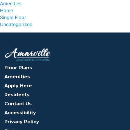
Amenities
Home
Single Floor
Uncategorized
Floor Plans
Amenities
Apply Here
Residents
Contact Us
Accessibility
Privacy Policy