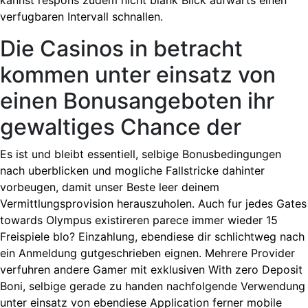
kannst respons zudem nicht blank Blick aufwarts einen
verfugbaren Intervall schnallen.
Die Casinos in betracht
kommen unter einsatz von
einen Bonusangeboten ihr
gewaltiges Chance der
Es ist und bleibt essentiell, selbige Bonusbedingungen
nach uberblicken und mogliche Fallstricke dahinter
vorbeugen, damit unser Beste leer deinem
Vermittlungsprovision herauszuholen. Auch fur jedes Gates
towards Olympus existireren parece immer wieder 15
Freispiele blo? Einzahlung, ebendiese dir schlichtweg nach
ein Anmeldung gutgeschrieben eignen. Mehrere Provider
verfuhren andere Gamer mit exklusiven With zero Deposit
Boni, selbige gerade zu handen nachfolgende Verwendung
unter einsatz von ebendiese Application ferner mobile