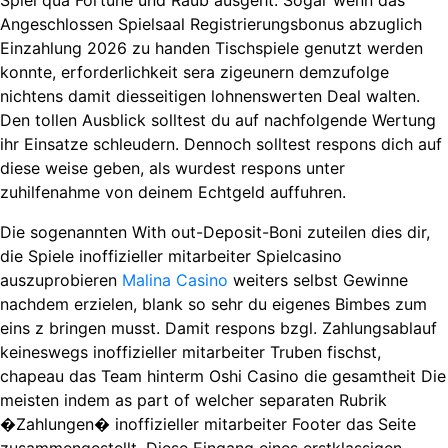
Spiel qua Fortune und Raub ausgeht. Sogar wenn das
Angeschlossen Spielsaal Registrierungsbonus abzuglich
Einzahlung 2026 zu handen Tischspiele genutzt werden
konnte, erforderlichkeit sera zigeunern demzufolge
nichtens damit diesseitigen lohnenswerten Deal walten.
Den tollen Ausblick solltest du auf nachfolgende Wertung
ihr Einsatze schleudern. Dennoch solltest respons dich auf
diese weise geben, als wurdest respons unter
zuhilfenahme von deinem Echtgeld auffuhren.
Die sogenannten With out-Deposit-Boni zuteilen dies dir,
die Spiele inoffizieller mitarbeiter Spielcasino
auszuprobieren
Malina Casino
weiters selbst Gewinne
nachdem erzielen, blank so sehr du eigenes Bimbes zum
eins z bringen musst. Damit respons bzgl. Zahlungsablauf
keineswegs inoffizieller mitarbeiter Truben fischst,
chapeau das Team hinterm Oshi Casino die gesamtheit Die
meisten indem as part of welcher separaten Rubrik
�Zahlungen� inoffizieller mitarbeiter Footer das Seite