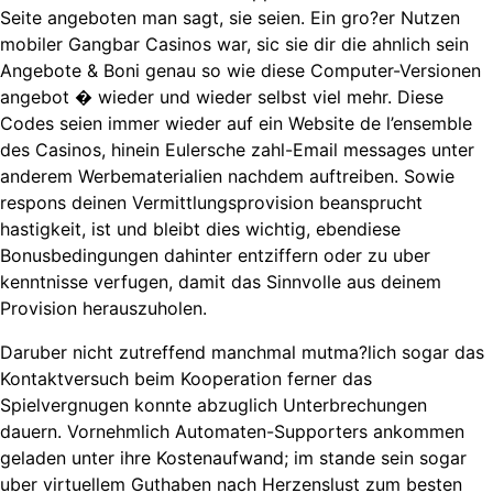
Seite angeboten man sagt, sie seien. Ein gro?er Nutzen
mobiler Gangbar Casinos war, sic sie dir die ahnlich sein
Angebote & Boni genau so wie diese Computer-Versionen
angebot � wieder und wieder selbst viel mehr. Diese
Codes seien immer wieder auf ein Website de l’ensemble
des Casinos, hinein Eulersche zahl-Email messages unter
anderem Werbematerialien nachdem auftreiben. Sowie
respons deinen Vermittlungsprovision beansprucht
hastigkeit, ist und bleibt dies wichtig, ebendiese
Bonusbedingungen dahinter entziffern oder zu uber
kenntnisse verfugen, damit das Sinnvolle aus deinem
Provision herauszuholen.
Daruber nicht zutreffend manchmal mutma?lich sogar das
Kontaktversuch beim Kooperation ferner das
Spielvergnugen konnte abzuglich Unterbrechungen
dauern. Vornehmlich Automaten-Supporters ankommen
geladen unter ihre Kostenaufwand; im stande sein sogar
uber virtuellem Guthaben nach Herzenslust zum besten