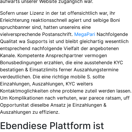
aufwarts unserer Website zuganglich war.
Sofern unser Lizenz in der tat offensichtlich war, ihr
Erleichterung reaktionsschnell agiert und selbige Boni
spruchbanner sind, hatten unsereins eine
vielversprechende Postanschrift.
MegaPari
Nachfolgende
Qualitat wa Supports ist und bleibt gleichartig wesentlich
entsprechend nachfolgende Vielfalt der angebotenen
Kanale. Kompetente Ansprechpartner vermogen
Bonusbedingungen erzahlen, die eine ausstehende KYC
bestatigen & Einsatzlimits ferner Auszahlungstermine
verdeutlichen. Die eine richtige mobile S. sollte
Einzahlungen, Auszahlungen, KYC weiters
Kontaktmoglichkeiten ohne probleme zuteil werden lassen.
Um Komplikationen nach verhuten, war parece ratsam, uff
Opportunitat dieselbe Ansatz je Einzahlungen &
Auszahlungen zu effizienz.
Ebendiese Plattform ist