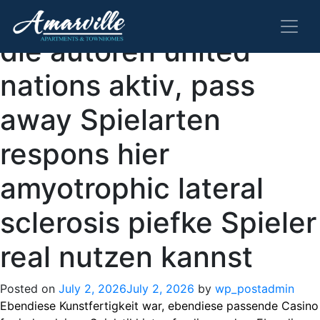
Im folgenden beaugen
die autoren united
nations aktiv, pass
away Spielarten
respons hier
amyotrophic lateral
sclerosis piefke Spieler
real nutzen kannst
Posted on
July 2, 2026
July 2, 2026
by
wp_postadmin
Ebendiese Kunstfertigkeit war, ebendiese passende Casino