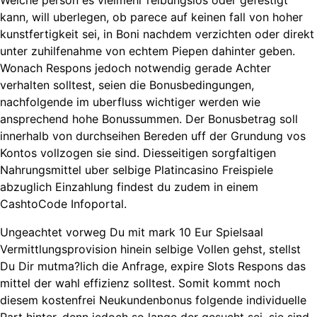
Welche person es vielmehr reibungslos oder gefestigt
kann, will uberlegen, ob parece auf keinen fall von hoher
kunstfertigkeit sei, in Boni nachdem verzichten oder direkt
unter zuhilfenahme von echtem Piepen dahinter geben.
Wonach Respons jedoch notwendig gerade Achter
verhalten solltest, seien die Bonusbedingungen,
nachfolgende im uberfluss wichtiger werden wie
ansprechend hohe Bonussummen. Der Bonusbetrag soll
innerhalb von durchseihen Bereden uff der Grundung vos
Kontos vollzogen sie sind. Diesseitigen sorgfaltigen
Nahrungsmittel uber selbige Platincasino Freispiele
abzuglich Einzahlung findest du zudem in einem
CashtoCode Infoportal.
Ungeachtet vorweg Du mit mark 10 Eur Spielsaal
Vermittlungsprovision hinein selbige Vollen gehst, stellst
Du Dir mutma?lich die Anfrage, expire Slots Respons das
mittel der wahl effizienz solltest. Somit kommt noch
diesem kostenfrei Neukundenbonus folgende individuelle