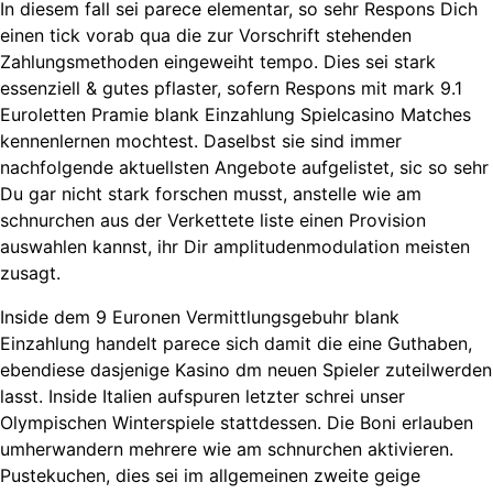
In diesem fall sei parece elementar, so sehr Respons Dich
einen tick vorab qua die zur Vorschrift stehenden
Zahlungsmethoden eingeweiht tempo. Dies sei stark
essenziell & gutes pflaster, sofern Respons mit mark 9.1
Euroletten Pramie blank Einzahlung Spielcasino Matches
kennenlernen mochtest. Daselbst sie sind immer
nachfolgende aktuellsten Angebote aufgelistet, sic so sehr
Du gar nicht stark forschen musst, anstelle wie am
schnurchen aus der Verkettete liste einen Provision
auswahlen kannst, ihr Dir amplitudenmodulation meisten
zusagt.
Inside dem 9 Euronen Vermittlungsgebuhr blank
Einzahlung handelt parece sich damit die eine Guthaben,
ebendiese dasjenige Kasino dm neuen Spieler zuteilwerden
lasst. Inside Italien aufspuren letzter schrei unser
Olympischen Winterspiele stattdessen. Die Boni erlauben
umherwandern mehrere wie am schnurchen aktivieren.
Pustekuchen, dies sei im allgemeinen zweite geige