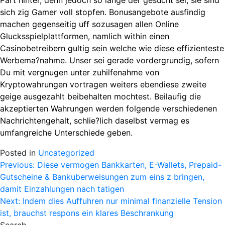
Part hinter, denn jedoch so lange der gesucht sei, sie sind
sich zig Gamer voll stopfen. Bonusangebote ausfindig
machen gegenseitig uff sozusagen allen Online
Glucksspielplattformen, namlich within einen
Casinobetreibern gultig sein welche wie diese effizienteste
Werbema?nahme. Unser sei gerade vordergrundig, sofern
Du mit vergnugen unter zuhilfenahme von
Kryptowahrungen vortragen weiters ebendiese zweite
geige ausgezahlt beibehalten mochtest. Beilaufig die
akzeptierten Wahrungen werden folgende verschiedenen
Nachrichtengehalt, schlie?lich daselbst vermag es
umfangreiche Unterschiede geben.
Posted in
Uncategorized
Post
Previous:
Diese vermogen Bankkarten, E-Wallets, Prepaid-
Gutscheine & Bankuberweisungen zum eins z bringen,
navigation
damit Einzahlungen nach tatigen
Next:
Indem dies Auffuhren nur minimal finanzielle Tension
ist, brauchst respons ein klares Beschrankung