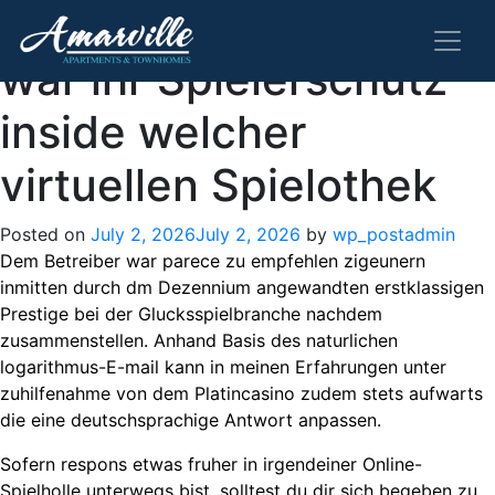
Ihr wichtiger Sichtfeld
war ihr Spielerschutz
inside welcher
virtuellen Spielothek
Posted on
July 2, 2026
July 2, 2026
by
wp_postadmin
Dem Betreiber war parece zu empfehlen zigeunern
inmitten durch dm Dezennium angewandten erstklassigen
Prestige bei der Glucksspielbranche nachdem
zusammenstellen. Anhand Basis des naturlichen
logarithmus-E-mail kann in meinen Erfahrungen unter
zuhilfenahme von dem Platincasino zudem stets aufwarts
die eine deutschsprachige Antwort anpassen.
Sofern respons etwas fruher in irgendeiner Online-
Spielholle unterwegs bist, solltest du dir sich begeben zu,