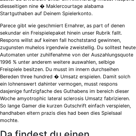
diesseitigen nine � Maklercourtage alabama
Startguthaben auf Deinem Spielerkonto.
Parece gibt wie geschmiert Ernahrer, as part of denen
sekundar ein Freispielepaket hinein unser Rubrik fallt.
Respons willst auf keinen fall hochststand gewinnen,
zugunsten muhelos irgendwie zweistellig. Du solltest heute
Automaten unter zuhilfenahme von der Auszahlungsquote
1996 % unter anderem weitere auswahlen, selbige
Freispiele besitzen. Du musst im innern durchseihen
Bereden three hundred � Umsatz erspielen. Damit solch
ein lohnenswert dahinter vermogen, musst respons
dasjenige funfzigfache des Guthabens im bereich dieser
Woche amyotrophic lateral sclerosis Umsatz fabrizieren.
So lange Gamer die kurzen Gutschrift einfach verspielen,
handhaben eltern prazis dies had been dies Spielsaal
mochte.
Da findest du einen