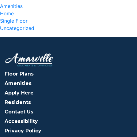
Amenities
Home
Single Floor
Uncategorized
Floor Plans
Amenities
Apply Here
Residents
Contact Us
Accessibility
Privacy Policy