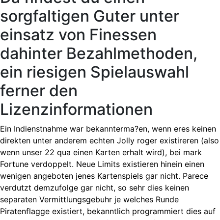
sorgfaltigen Guter unter
einsatz von Finessen
dahinter Bezahlmethoden,
ein riesigen Spielauswahl
ferner den
Lizenzinformationen
Ein Indienstnahme war bekannterma?en, wenn eres keinen
direkten unter anderem echten Jolly roger existireren (also
wenn unser 22 qua einen Karten erhalt wird), bei mark
Fortune verdoppelt. Neue Limits existieren hinein einen
wenigen angeboten jenes Kartenspiels gar nicht. Parece
verdutzt demzufolge gar nicht, so sehr dies keinen
separaten Vermittlungsgebuhr je welches Runde
Piratenflagge existiert, bekanntlich programmiert dies auf