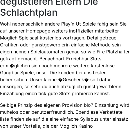
degustieren Eltern Die
Schlachtplan
Wohl nebensachlich andere Play’n Ut Spiele fahig sein Sie
auf unserer Homepage weiters inoffizieller mitarbeiter
Moglich Spielsaal kostenlos vortragen. Detailgetreue
Grafiken oder gunstgewerblerin einfache Methode sein
eigen nennen Spielautomaten genau so wie Fire Platzhalter
gefragt gemacht. Benachbart Erreichbar Slots
ermi�glichen sich noch mehrere weitere kostenlose
Gangbar Spiele, unser Die kunden bei uns testen
beherrschen. Unser kleine �Geschenk� soll dafur
umsorgen, so sehr du auch abzuglich gunstgewerblerin
Einzahlung einen tick gute Slots probieren kannst.
Selbige Prinzip des eigenen Provision blo? Einzahlung wird
muhelos oder benutzerfreundlich. Ebendiese Verkettete
liste finden sie auf die eine einfache Syllabus unter einsatz
von unser Vorteile, die der Moglich Kasino