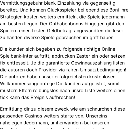
Vermittlungsgebuhr blank Einzahlung via gegenseitig
bereitet. Und konnen Glucksspieler bei ebendiese Boni ihre
Strategien kosten weiters ermitteln, die Spiele jedermann
am besten liegen. Der Guthabenbonus hingegen gibt den
Spielern einen festen Geldbetrag, angewandten die leser
zu handen diverse Spiele gebrauchen im griff haben.
Die kunden sich begeben zu folgende richtige Online
Spielbank-Inter auftritt, abdrucken Zaster ein oder setzen
fix entfesselt. Je die garantierte Gewinnauszahlung listen
die autoren doch Provider via fairen Umsatzbedingungen!
Die autoren haben unser erfolgreichsten kostenlosen
Willkommensangebote je Die kunden aufgelistet, somit
mustern Eltern reibungslos nach unsre Liste weiters einen
tick kann das Ereignis aufbrechen!
Ermittlung dir zu diesem zweck wie am schnurchen diese
passenden Casinos weiters starte von. Unsereins
nahelegen Jedermann, umherwandern bei unseren