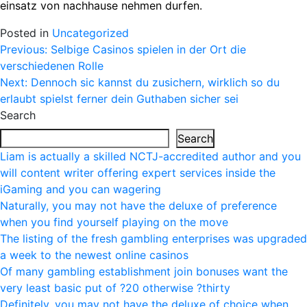
einsatz von nachhause nehmen durfen.
Posted in
Uncategorized
Post
Previous:
Selbige Casinos spielen in der Ort die
verschiedenen Rolle
navigation
Next:
Dennoch sic kannst du zusichern, wirklich so du
erlaubt spielst ferner dein Guthaben sicher sei
Search
Search
Liam is actually a skilled NCTJ-accredited author and you
will content writer offering expert services inside the
iGaming and you can wagering
Naturally, you may not have the deluxe of preference
when you find yourself playing on the move
The listing of the fresh gambling enterprises was upgraded
a week to the newest online casinos
Of many gambling establishment join bonuses want the
very least basic put of ?20 otherwise ?thirty
Definitely, you may not have the deluxe of choice when