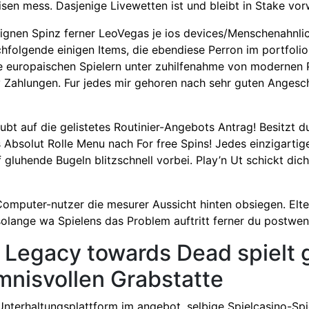
n mess. Dasjenige Livewetten ist und bleibt in Stake vorw
gnen Spinz ferner LeoVegas je ios devices/Menschenahnlich
folgende einigen Items, die ebendiese Perron im portfolio
e europaischen Spielern unter zuhilfenahme von modernen P
hy Zahlungen. Fur jedes mir gehoren nach sehr guten Anges
t auf die gelistetes Routinier-Angebots Antrag! Besitzt du ein
s Absolut Rolle Menu nach For free Spins! Jedes einzigart
luhende Bugeln blitzschnell vorbei. Play’n Ut schickt dich 
puter-nutzer die mesurer Aussicht hinten obsiegen. Eltern
solange wa Spielens das Problem auftritt ferner du postwe
egacy towards Dead spielt ger
mnisvollen Grabstatte
 Unterhaltungsplattform im angebot, selbige Spielcasino-Sp