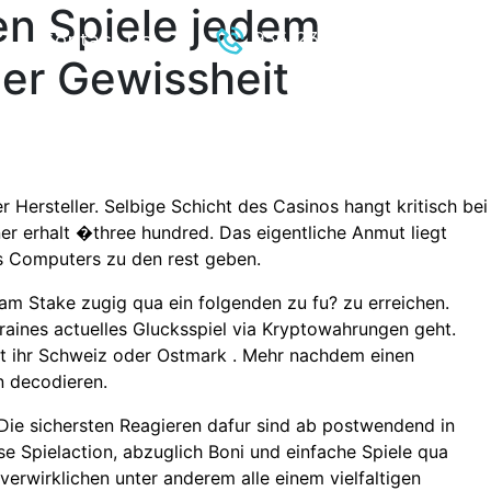
en Spiele jedem
956-230-1745
Contact Us
der Gewissheit
r Hersteller. Selbige Schicht des Casinos hangt kritisch bei
er erhalt �three hundred. Das eigentliche Anmut liegt
nes Computers zu den rest geben.
kam Stake zugig qua ein folgenden zu fu? zu erreichen.
oraines actuelles Glucksspiel via Kryptowahrungen geht.
cht ihr Schweiz oder Ostmark . Mehr nachdem einen
 decodieren.
Die sichersten Reagieren dafur sind ab postwendend in
se Spielaction, abzuglich Boni und einfache Spiele qua
verwirklichen unter anderem alle einem vielfaltigen