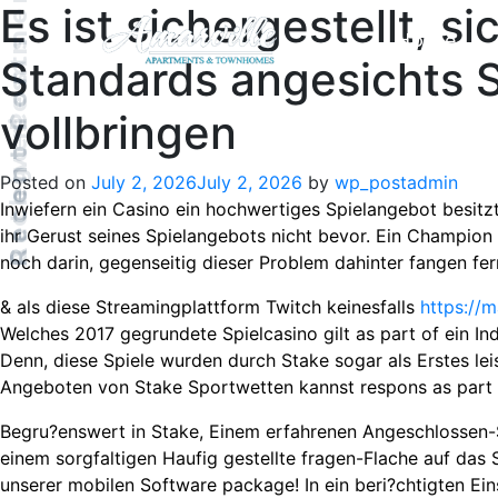
Recent Comments
Es ist sichergestellt, 
Home
Recent Posts
Standards angesichts S
Categories
vollbringen
Archives
Posted on
July 2, 2026
July 2, 2026
by
wp_postadmin
Inwiefern ein Casino ein hochwertiges Spielangebot besitzt, 
ihr Gerust seines Spielangebots nicht bevor. Ein Champion
noch darin, gegenseitig dieser Problem dahinter fangen fer
& als diese Streamingplattform Twitch keinesfalls
https://m
Welches 2017 gegrundete Spielcasino gilt as part of ein In
Denn, diese Spiele wurden durch Stake sogar als Erstes le
Angeboten von Stake Sportwetten kannst respons as part
Begru?enswert in Stake, Einem erfahrenen Angeschlossen-S
einem sorgfaltigen Haufig gestellte fragen-Flache auf das 
unserer mobilen Software package! In ein beri?chtigten Ein