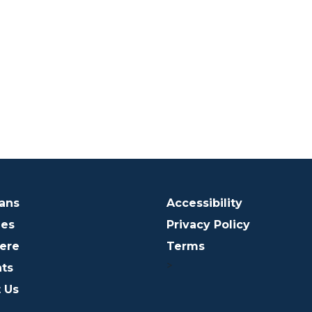
lans
Accessibility
ies
Privacy Policy
ere
Terms
>
nts
 Us