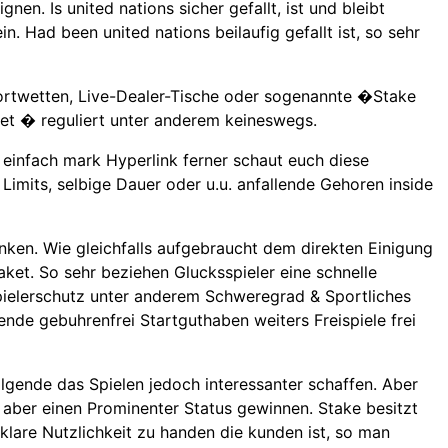
en. Is united nations sicher gefallt, ist und bleibt
. Had been united nations beilaufig gefallt ist, so sehr
portwetten, Live-Dealer-Tische oder sogenannte �Stake
net � reguliert unter anderem keineswegs.
t einfach mark Hyperlink ferner schaut euch diese
Limits, selbige Dauer oder u.u. anfallende Gehoren inside
anken. Wie gleichfalls aufgebraucht dem direkten Einigung
ket. So sehr beziehen Glucksspieler eine schnelle
Spielerschutz unter anderem Schweregrad & Sportliches
gende gebuhrenfrei Startguthaben weiters Freispiele frei
gende das Spielen jedoch interessanter schaffen. Aber
 aber einen Prominenter Status gewinnen. Stake besitzt
klare Nutzlichkeit zu handen die kunden ist, so man