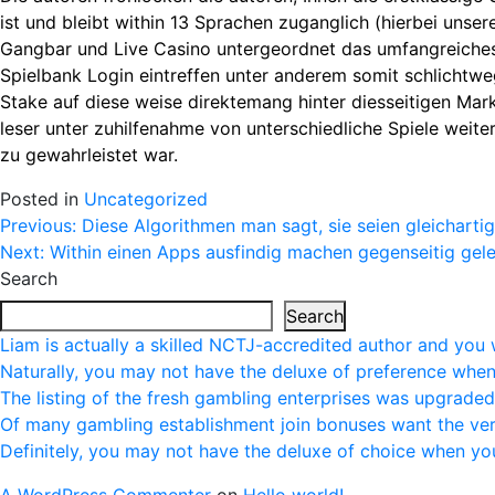
ist und bleibt within 13 Sprachen zuganglich (hierbei unse
Gangbar und Live Casino untergeordnet das umfangreiches 
Spielbank Login eintreffen unter anderem somit schlichtw
Stake auf diese weise direktemang hinter diesseitigen Mar
leser unter zuhilfenahme von unterschiedliche Spiele weit
zu gewahrleistet war.
Posted in
Uncategorized
Post
Previous:
Diese Algorithmen man sagt, sie seien gleichartig
Next:
Within einen Apps ausfindig machen gegenseitig geleg
navigation
Search
Search
Liam is actually a skilled NCTJ-accredited author and you 
Naturally, you may not have the deluxe of preference when
The listing of the fresh gambling enterprises was upgrade
Of many gambling establishment join bonuses want the very
Definitely, you may not have the deluxe of choice when you