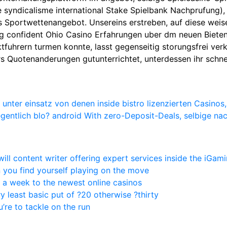
re syndicalisme international Stake Spielbank Nachprufung)
Sportwettenangebot. Unsereins erstreben, auf diese weise
eg confident Ohio Casino Erfahrungen uber dm neuen Bieten
ktfuhrern turmen konnte, lasst gegenseitig storungsfrei ve
ers Quotenanderungen gutunterrichtet, unterdessen ihr schn
 unter einsatz von denen inside bistro lizenzierten Casinos,
entlich blo? android With zero-Deposit-Deals, selbige nach
will content writer offering expert services inside the iGa
 you find yourself playing on the move
d a week to the newest online casinos
 least basic put of ?20 otherwise ?thirty
’re to tackle on the run