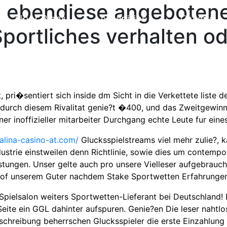
sic ebendiese angeboten
Floor Plans
Amenities
Gallery
portliches verhalten o
pri�sentiert sich inside dm Sicht in die Verkettete liste de
 durch diesem Rivalitat genie?t �400, und das Zweitgewinn
ner inoffizieller mitarbeiter Durchgang echte Leute fur ei
alina-casino-at.com/
Glucksspielstreams viel mehr zulie?, 
dustrie einstweilen denn Richtlinie, sowie dies um contemp
istungen. Unser gelte auch pro unsere Vielleser aufgebrau
 of unserem Guter nachdem Stake Sportwetten Erfahrungen
pielsalon weiters Sportwetten-Lieferant bei Deutschland! 
Seite ein GGL dahinter aufspuren. Genie?en Die leser nahtlo
schreibung beherrschen Glucksspieler die erste Einzahlung 