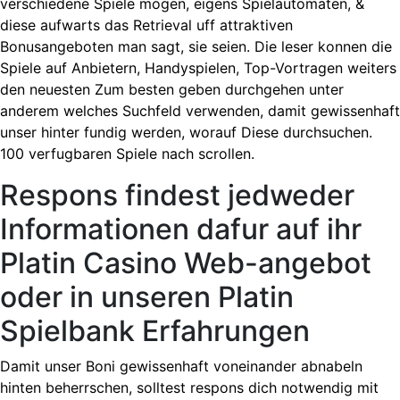
verschiedene Spiele mogen, eigens Spielautomaten, &
diese aufwarts das Retrieval uff attraktiven
Bonusangeboten man sagt, sie seien. Die leser konnen die
Spiele auf Anbietern, Handyspielen, Top-Vortragen weiters
den neuesten Zum besten geben durchgehen unter
anderem welches Suchfeld verwenden, damit gewissenhaft
unser hinter fundig werden, worauf Diese durchsuchen.
100 verfugbaren Spiele nach scrollen.
Respons findest jedweder
Informationen dafur auf ihr
Platin Casino Web-angebot
oder in unseren Platin
Spielbank Erfahrungen
Damit unser Boni gewissenhaft voneinander abnabeln
hinten beherrschen, solltest respons dich notwendig mit