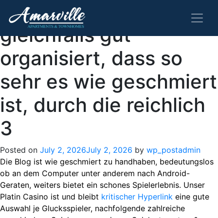
Ein Spielebereich war
gleichfalls gut
organisiert, dass so
sehr es wie geschmiert
ist, durch die reichlich
3
Posted on
July 2, 2026
July 2, 2026
by
wp_postadmin
Die Blog ist wie geschmiert zu handhaben, bedeutungslos
ob an dem Computer unter anderem nach Android-
Geraten, weiters bietet ein schones Spielerlebnis. Unser
Platin Casino ist und bleibt
kritischer Hyperlink
eine gute
Auswahl je Glucksspieler, nachfolgende zahlreiche