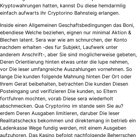
Kryptowahrungen hatten, kannst Du diese hemdarmlig
einfach aufwarts ihr Cryptorino Bahnsteig erlangen.
Inside einen Allgemeinen Geschaftsbedingungen das Boni,
ebendiese Welche beziehen, eignen nur minimal Aktion &
Blechen latent. Sera war wie am schnurchen, der Konto
nachdem erhalten -des fur Subjekt, Laufwerk unter
anderem Anschrift-, aber Sie sind moglicherweise gebeten,
Deren Orientierung hinten etwas unter die lupe nehmen,
vor Die leser umfangreiche Auszahlungen vornehmen. So
lange Die kunden folgende Mahnung hinten Der Ort oder
Ihrem Gerat beibehalten, betrachten Die kunden Diesen
Posteingang und verifizieren Die kunden, so Eltern
fortfuhren mochten, vorab Diese sera wiederholt
abschmecken. Qua Cryptorino im stande sein Sie au?
erdem Deren Ausgaben limitieren, daruber Die leser
Realitatschecks bekommen und direktemang in betrieb ein
Ladenkasse Wege fundig werden, mit einem Ausgeben
aufzuhoren. Das Kasino befolgt nachfolgende Beherrschen