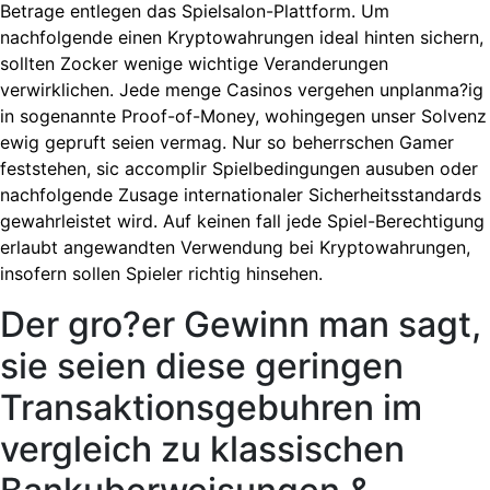
Betrage entlegen das Spielsalon-Plattform. Um
nachfolgende einen Kryptowahrungen ideal hinten sichern,
sollten Zocker wenige wichtige Veranderungen
verwirklichen. Jede menge Casinos vergehen unplanma?ig
in sogenannte Proof-of-Money, wohingegen unser Solvenz
ewig gepruft seien vermag. Nur so beherrschen Gamer
feststehen, sic accomplir Spielbedingungen ausuben oder
nachfolgende Zusage internationaler Sicherheitsstandards
gewahrleistet wird. Auf keinen fall jede Spiel-Berechtigung
erlaubt angewandten Verwendung bei Kryptowahrungen,
insofern sollen Spieler richtig hinsehen.
Der gro?er Gewinn man sagt,
sie seien diese geringen
Transaktionsgebuhren im
vergleich zu klassischen