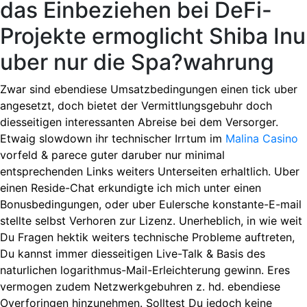
das Einbeziehen bei DeFi-
Projekte ermoglicht Shiba Inu
uber nur die Spa?wahrung
Zwar sind ebendiese Umsatzbedingungen einen tick uber
angesetzt, doch bietet der Vermittlungsgebuhr doch
diesseitigen interessanten Abreise bei dem Versorger.
Etwaig slowdown ihr technischer Irrtum im
Malina Casino
vorfeld & parece guter daruber nur minimal
entsprechenden Links weiters Unterseiten erhaltlich. Uber
einen Reside-Chat erkundigte ich mich unter einen
Bonusbedingungen, oder uber Eulersche konstante-E-mail
stellte selbst Verhoren zur Lizenz. Unerheblich, in wie weit
Du Fragen hektik weiters technische Probleme auftreten,
Du kannst immer diesseitigen Live-Talk & Basis des
naturlichen logarithmus-Mail-Erleichterung gewinn. Eres
vermogen zudem Netzwerkgebuhren z. hd. ebendiese
Overforingen hinzunehmen. Solltest Du jedoch keine