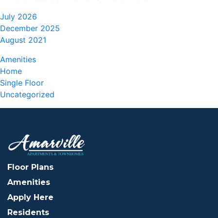
July 2026
December 2025
August 2021
Amenities
Home
Single Floor
Uncategorized
Floor Plans
Amenities
Apply Here
Residents