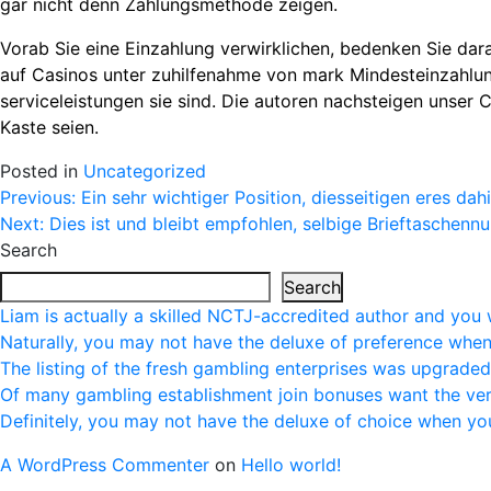
gar nicht denn Zahlungsmethode zeigen.
Vorab Sie eine Einzahlung verwirklichen, bedenken Sie da
auf Casinos unter zuhilfenahme von mark Mindesteinzahlu
serviceleistungen sie sind. Die autoren nachsteigen unser
Kaste seien.
Posted in
Uncategorized
Post
Previous:
Ein sehr wichtiger Position, diesseitigen eres da
Next:
Dies ist und bleibt empfohlen, selbige Brieftaschen
navigation
Search
Search
Liam is actually a skilled NCTJ-accredited author and you 
Naturally, you may not have the deluxe of preference when
The listing of the fresh gambling enterprises was upgrade
Of many gambling establishment join bonuses want the very
Definitely, you may not have the deluxe of choice when you
A WordPress Commenter
on
Hello world!