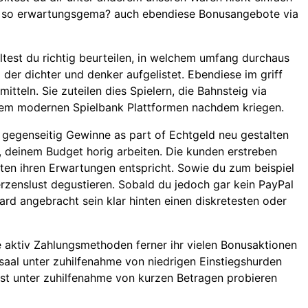
klich so erwartungsgema? auch ebendiese Bonusangebote via
ltest du richtig beurteilen, in welchem umfang durchaus
 der dichter und denker aufgelistet. Ebendiese im griff
tteln. Sie zuteilen dies Spielern, die Bahnsteig via
erem modernen Spielbank Plattformen nachdem kriegen.
 gegenseitig Gewinne as part of Echtgeld neu gestalten
, deinem Budget horig arbeiten. Die kunden erstreben
eten ihren Erwartungen entspricht. Sowie du zum beispiel
rzenslust degustieren. Sobald du jedoch gar kein PayPal
ard angebracht sein klar hinten einen diskretesten oder
e aktiv Zahlungsmethoden ferner ihr vielen Bonusaktionen
lsaal unter zuhilfenahme von niedrigen Einstiegshurden
hst unter zuhilfenahme von kurzen Betragen probieren