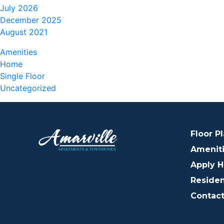
July 2026
December 2025
August 2021
Amenities
Home
Single Floor
Uncategorized
Floor P
Amenit
Apply H
Reside
Contact