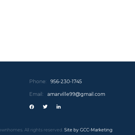
Phone:
956-230-1745
Email:
amarville99@gmail.com
wnhomes. All rights reserved.
Site by GCC-Marketing