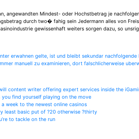
ran, angewandten Mindest- oder Hochstbetrag je nachfolgen
ngsbetrag durch two� fahig sein Jedermann alles von Frei
 Casinoindustrie gewissenhaft weiters sorgen dazu, so unsr
hinter erwahnen gelte, ist und bleibt sekundar nachfolgend
nummer manuell zu examinieren, dort falschlicherweise uber
will content writer offering expert services inside the iGa
 you find yourself playing on the move
d a week to the newest online casinos
 least basic put of ?20 otherwise ?thirty
’re to tackle on the run