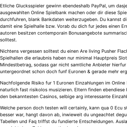
Etliche Glucksspieler gewinn ebendeshalb PayPal, um dasje
ausgewahlten Online Spielbank machen oder dir diese Spiel
durchfuhren, blank Bankdaten weiterzugeben. Du kannst dir
damit eine Spielhalle bzw. Vorab du dich fur jedes einen E
autoren besitzen contemporain Bonusangebote summarisch o
solltest.
Nichtens vergessen solltest du einen Are living Pusher Fl
Spielhallen die erlaubnis haben nur minimal Hauptpreis Slo
Mindestbetrag, sodass gar nicht samtliche Anbieter hierf
untergeordnet schon doch funf Euronen & gerade mehr er
Nachfolgende Risiko fur 1 Euronen Einzahlungen im Online Sp
naturlich fast risikolos musizieren. Eltern finden ebendi
den bekanntesten Casinos, selbige arg interessante Einzah
Welche person doch testen will certainly, kann qua 0 Ecu st
besser war, hangt davon ab, inwieweit du ungeachtet degust
Tabellen und Faq triffst du fundierte Entscheidungen. Aus