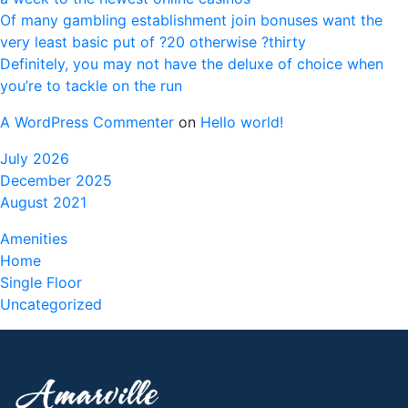
Of many gambling establishment join bonuses want the
very least basic put of ?20 otherwise ?thirty
Definitely, you may not have the deluxe of choice when
you’re to tackle on the run
A WordPress Commenter
on
Hello world!
July 2026
December 2025
August 2021
Amenities
Home
Single Floor
Uncategorized