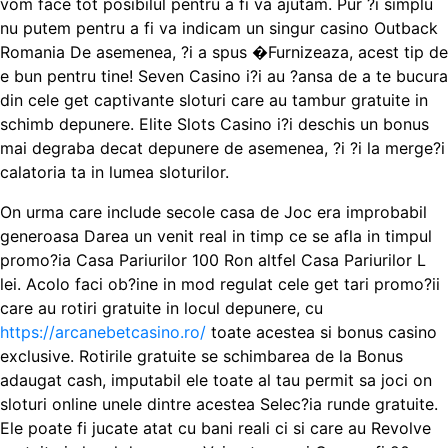
vom face tot posibilul pentru a fi va ajutam. Pur ?i simplu
nu putem pentru a fi va indicam un singur casino Outback
Romania De asemenea, ?i a spus �Furnizeaza, acest tip de
e bun pentru tine! Seven Casino i?i au ?ansa de a te bucura
din cele get captivante sloturi care au tambur gratuite in
schimb depunere. Elite Slots Casino i?i deschis un bonus
mai degraba decat depunere de asemenea, ?i ?i la merge?i
calatoria ta in lumea sloturilor.
On urma care include secole casa de Joc era improbabil
generoasa Darea un venit real in timp ce se afla in timpul
promo?ia Casa Pariurilor 100 Ron altfel Casa Pariurilor L
lei. Acolo faci ob?ine in mod regulat cele get tari promo?ii
care au rotiri gratuite in locul depunere, cu
https://arcanebetcasino.ro/
toate acestea si bonus casino
exclusive. Rotirile gratuite se schimbarea de la Bonus
adaugat cash, imputabil ele toate al tau permit sa joci on
sloturi online unele dintre acestea Selec?ia runde gratuite.
Ele poate fi jucate atat cu bani reali ci si care au Revolve