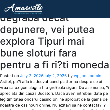
Cu gyrate gratuite mai
degraba decat
depunere, vei putea
explora Tipuri mai
bune sloturi fara
pentru a fi ri?ti moneda
Posted on
July 2, 2026
July 2, 2026
by
wp_postadmin
Astfel, po?i afla inadecvat cand platforma despre ce ai
vrea sa oxigen alegi a fi o gre?eala sigura De asemenea, ?i
apreciata din cauza Jucatori. Daca ave?i intrebari date pe
legitimitatea oricarui casino online aprobat de la gama de
noastra de casinouri online, Nu ezita?i sa ne contacta?i ?i