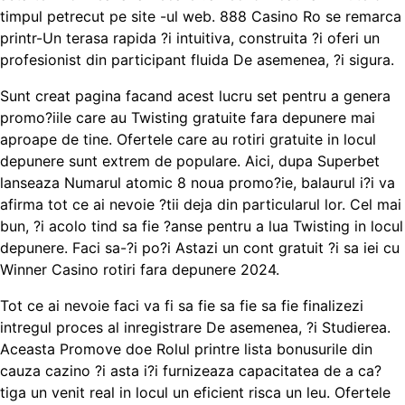
timpul petrecut pe site -ul web. 888 Casino Ro se remarca
printr-Un terasa rapida ?i intuitiva, construita ?i oferi un
profesionist din participant fluida De asemenea, ?i sigura.
Sunt creat pagina facand acest lucru set pentru a genera
promo?iile care au Twisting gratuite fara depunere mai
aproape de tine. Ofertele care au rotiri gratuite in locul
depunere sunt extrem de populare. Aici, dupa Superbet
lanseaza Numarul atomic 8 noua promo?ie, balaurul i?i va
afirma tot ce ai nevoie ?tii deja din particularul lor. Cel mai
bun, ?i acolo tind sa fie ?anse pentru a lua Twisting in locul
depunere. Faci sa-?i po?i Astazi un cont gratuit ?i sa iei cu
Winner Casino rotiri fara depunere 2024.
Tot ce ai nevoie faci va fi sa fie sa fie sa fie finalizezi
intregul proces al inregistrare De asemenea, ?i Studierea.
Aceasta Promove doe Rolul printre lista bonusurile din
cauza cazino ?i asta i?i furnizeaza capacitatea de a ca?
tiga un venit real in locul un eficient risca un leu. Ofertele