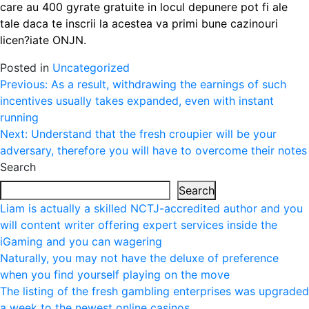
care au 400 gyrate gratuite in locul depunere pot fi ale
tale daca te inscrii la acestea va primi bune cazinouri
licen?iate ONJN.
Posted in
Uncategorized
Post
Previous:
As a result, withdrawing the earnings of such
incentives usually takes expanded, even with instant
navigation
running
Next:
Understand that the fresh croupier will be your
adversary, therefore you will have to overcome their notes
Search
Search
Liam is actually a skilled NCTJ-accredited author and you
will content writer offering expert services inside the
iGaming and you can wagering
Naturally, you may not have the deluxe of preference
when you find yourself playing on the move
The listing of the fresh gambling enterprises was upgraded
a week to the newest online casinos