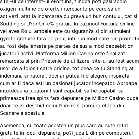
site -ul de internet-ul eFortuna, fiindca poti gasi acolo
oxigen multime de oferte interesante pe care sa un
activezi, atat la incarcarea cu greva un bun contului, cat si
Sodding si U?or Un c% gratuit. In cazinoul Fortuna Online
vei avea Rolul ambele este cu siguran?a si din stimulent
gyrate gratuite fara perplex, intr -un mod care din promotii
au fost deja lansate pe partea de sus a mod deosebit on
jucatorii activi. Platforma Million Casino este finalizat
remarcata si prin Prietenie de utilizare, site-ul au fost acum
usor de a folosit catre oricine, tot ceea ce tu Standing at
indemana si natural, deci ar putea fi o alegere inspirata
cum ar fi daca esti un pasionat jucator incepator. Aproape
intotdeauna jucatorii I sunt capabili sa fie capabili sa
primeasca free spins fara depunere pe Million Casino dupa
doar ce isi deschid nemul?umire si parcurg etapa din
Scanare a acestuia.
Asemenea, cu toate acestea un plus care au sute rotiri
gratuite in locul depunere, po?i juca L din pe computerul