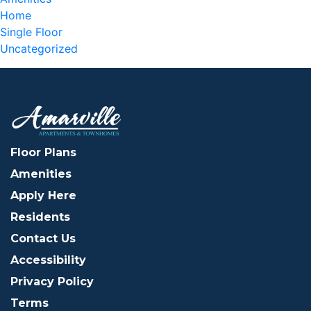
Home
Single Floor
Uncategorized
Floor Plans
Amenities
Apply Here
Residents
Contact Us
Accessibility
Privacy Policy
Terms