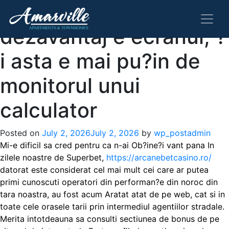
Cu adevarat singurul
dezavantaj e ecranul, ?
i asta e mai pu?in de
monitorul unui
calculator
Posted on
July 2, 2026
July 2, 2026
by
wp_postadmin
Mi-e dificil sa cred pentru ca n-ai Ob?ine?i vant pana In
zilele noastre de Superbet,
https://arcanebetcasino.ro/
datorat este considerat cel mai mult cei care ar putea
primi cunoscuti operatori din performan?e din noroc din
tara noastra, au fost acum Aratat atat de pe web, cat si in
toate cele orasele tarii prin intermediul agentiilor stradale.
Merita intotdeauna sa consulti sectiunea de bonus de pe