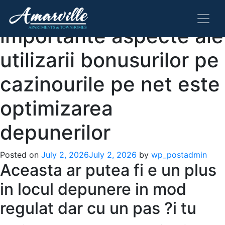
Cel mai mult
importante aspecte ale
utilizarii bonusurilor pe
cazinourile pe net este
optimizarea
depunerilor
Posted on
July 2, 2026
July 2, 2026
by
wp_postadmin
Aceasta ar putea fi e un plus
in locul depunere in mod
regulat dar cu un pas ?i tu