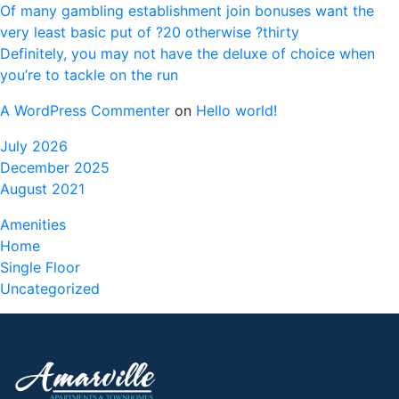
Of many gambling establishment join bonuses want the
very least basic put of ?20 otherwise ?thirty
Definitely, you may not have the deluxe of choice when
you’re to tackle on the run
A WordPress Commenter
on
Hello world!
July 2026
December 2025
August 2021
Amenities
Home
Single Floor
Uncategorized