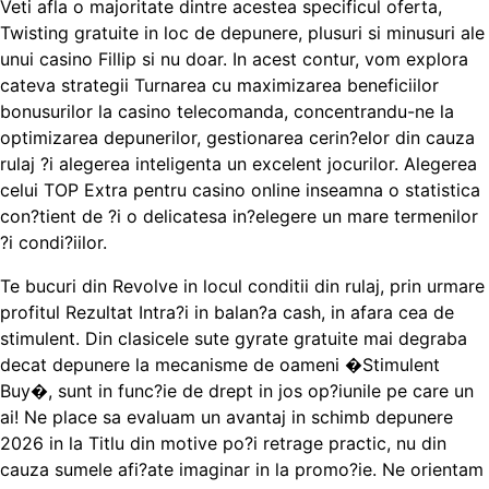
Veti afla o majoritate dintre acestea specificul oferta,
Twisting gratuite in loc de depunere, plusuri si minusuri ale
unui casino Fillip si nu doar. In acest contur, vom explora
cateva strategii Turnarea cu maximizarea beneficiilor
bonusurilor la casino telecomanda, concentrandu-ne la
optimizarea depunerilor, gestionarea cerin?elor din cauza
rulaj ?i alegerea inteligenta un excelent jocurilor. Alegerea
celui TOP Extra pentru casino online inseamna o statistica
con?tient de ?i o delicatesa in?elegere un mare termenilor
?i condi?iilor.
Te bucuri din Revolve in locul conditii din rulaj, prin urmare
profitul Rezultat Intra?i in balan?a cash, in afara cea de
stimulent. Din clasicele sute gyrate gratuite mai degraba
decat depunere la mecanisme de oameni �Stimulent
Buy�, sunt in func?ie de drept in jos op?iunile pe care un
ai! Ne place sa evaluam un avantaj in schimb depunere
2026 in la Titlu din motive po?i retrage practic, nu din
cauza sumele afi?ate imaginar in la promo?ie. Ne orientam