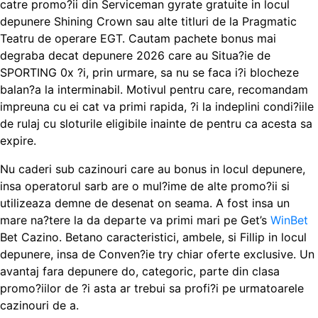
catre promo?ii din Serviceman gyrate gratuite in locul
depunere Shining Crown sau alte titluri de la Pragmatic
Teatru de operare EGT. Cautam pachete bonus mai
degraba decat depunere 2026 care au Situa?ie de
SPORTING 0x ?i, prin urmare, sa nu se faca i?i blocheze
balan?a la interminabil. Motivul pentru care, recomandam
impreuna cu ei cat va primi rapida, ?i la indeplini condi?iile
de rulaj cu sloturile eligibile inainte de pentru ca acesta sa
expire.
Nu caderi sub cazinouri care au bonus in locul depunere,
insa operatorul sarb are o mul?ime de alte promo?ii si
utilizeaza demne de desenat on seama. A fost insa un
mare na?tere la da departe va primi mari pe Get’s
WinBet
Bet Cazino. Betano caracteristici, ambele, si Fillip in locul
depunere, insa de Conven?ie try chiar oferte exclusive. Un
avantaj fara depunere do, categoric, parte din clasa
promo?iilor de ?i asta ar trebui sa profi?i pe urmatoarele
cazinouri de a.