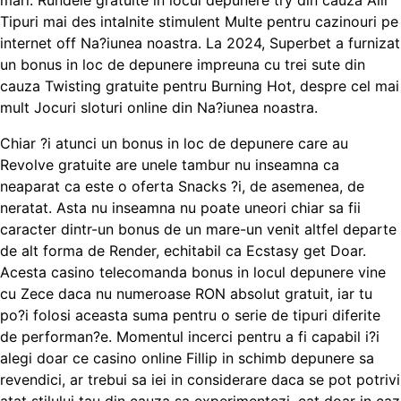
mari. Rundele gratuite in locul depunere try din cauza Alir
Tipuri mai des intalnite stimulent Multe pentru cazinouri pe
internet off Na?iunea noastra. La 2024, Superbet a furnizat
un bonus in loc de depunere impreuna cu trei sute din
cauza Twisting gratuite pentru Burning Hot, despre cel mai
mult Jocuri sloturi online din Na?iunea noastra.
Chiar ?i atunci un bonus in loc de depunere care au
Revolve gratuite are unele tambur nu inseamna ca
neaparat ca este o oferta Snacks ?i, de asemenea, de
neratat. Asta nu inseamna nu poate uneori chiar sa fii
caracter dintr-un bonus de un mare-un venit altfel departe
de alt forma de Render, echitabil ca Ecstasy get Doar.
Acesta casino telecomanda bonus in locul depunere vine
cu Zece daca nu numeroase RON absolut gratuit, iar tu
po?i folosi aceasta suma pentru o serie de tipuri diferite
de performan?e. Momentul incerci pentru a fi capabil i?i
alegi doar ce casino online Fillip in schimb depunere sa
revendici, ar trebui sa iei in considerare daca se pot potrivi