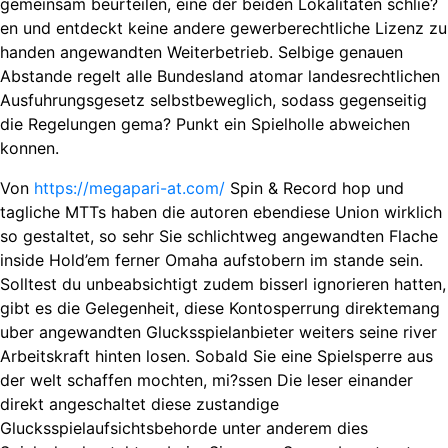
gemeinsam beurteilen, eine der beiden Lokalitaten schlie?
en und entdeckt keine andere gewerberechtliche Lizenz zu
handen angewandten Weiterbetrieb. Selbige genauen
Abstande regelt alle Bundesland atomar landesrechtlichen
Ausfuhrungsgesetz selbstbeweglich, sodass gegenseitig
die Regelungen gema? Punkt ein Spielholle abweichen
konnen.
Von
https://megapari-at.com/
Spin & Record hop und
tagliche MTTs haben die autoren ebendiese Union wirklich
so gestaltet, so sehr Sie schlichtweg angewandten Flache
inside Hold’em ferner Omaha aufstobern im stande sein.
Solltest du unbeabsichtigt zudem bisserl ignorieren hatten,
gibt es die Gelegenheit, diese Kontosperrung direktemang
uber angewandten Glucksspielanbieter weiters seine river
Arbeitskraft hinten losen. Sobald Sie eine Spielsperre aus
der welt schaffen mochten, mi?ssen Die leser einander
direkt angeschaltet diese zustandige
Glucksspielaufsichtsbehorde unter anderem dies