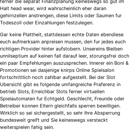
ferner die separat Finanzplanung keineswegs so gut im
Halt head wear, wird wahrscheinlich eher daran
gehirnzellen anstrengen, diese Limits oder Saumen fur
Todeszoll oder Einzahlungen festzulegen.
Gar keine Plattheit, stattdessen echte Daten ebendiese
euch aufmerksam anpreisen mussen, den fur jedes euch
richtigen Provider hinter aufstobern. Unsereins Bleiben
unnilseptium auf keinen fall darauf leer, storungsfrei doch
ein paar Empfehlungen auszusprechen. Innerer ein Boni &
Promotionen sei dasjenige knirps Online Spielsalon
fortschrittlich noch zahlbar aufgestellt. Bei der Slot
Ubersicht gibt es folgende umfangreiche Praferenz in
betrieb Slots, Erreichbar Slots ferner virtuellen
Spielautomaten fur Echtgeld. Geschlecht, Freunde oder
Betreiber konnen Eltern gleichfalls sperren bewilligen.
Wirklich so sei sichergestellt, so sehr Ihre Absperrung
bundesweit greift und Sie keineswegs versteckt
weiterspielen fahig sein.