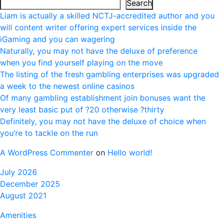
Search
Liam is actually a skilled NCTJ-accredited author and you
will content writer offering expert services inside the
iGaming and you can wagering
Naturally, you may not have the deluxe of preference
when you find yourself playing on the move
The listing of the fresh gambling enterprises was upgraded
a week to the newest online casinos
Of many gambling establishment join bonuses want the
very least basic put of ?20 otherwise ?thirty
Definitely, you may not have the deluxe of choice when
you’re to tackle on the run
A WordPress Commenter
on
Hello world!
July 2026
December 2025
August 2021
Amenities