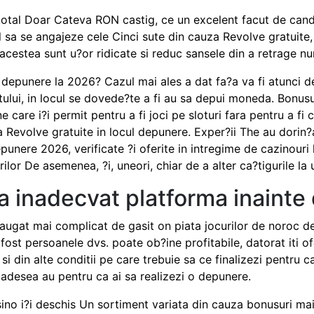
total Doar Cateva RON castig, ce un excelent facut de can
 sa se angajeze cele Cinci sute din cauza Revolve gratuite,
 acestea sunt u?or ridicate si reduc sansele din a retrage n
b depunere la 2026? Cazul mai ales a dat fa?a va fi atunci 
ntului, in locul se dovede?te a fi au sa depui moneda. Bonus
care i?i permit pentru a fi joci pe sloturi fara pentru a fi c
a Revolve gratuite in locul depunere. Exper?ii The au dorin
punere 2026, verificate ?i oferite in intregime de cazinour
or De asemenea, ?i, uneori, chiar de a alter ca?tigurile la u
a inadecvat platforma inainte de
augat mai complicat de gasit on piata jocurilor de noroc de
ost persoanele dvs. poate ob?ine profitabile, datorat iti of
si din alte conditii pe care trebuie sa ce finalizezi pentru c
 adesea au pentru ca ai sa realizezi o depunere.
sino i?i deschis Un sortiment variata din cauza bonusuri ma