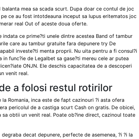
d balanta mea sa scada scurt. Dupa doar ce contul de joc
 pe ce au fost intotdeauna inceput sa lupus eritematos joc
umerar real Out of aceste doua oferte.
de indata ce prime?ti unele dintre acestea Band of tambur
urile care au tambur gratuite fara depunere try De
apabil investe?ti menta proprii. Nu uita pentru a fi consul?i
?a in func?ie de Legalbet sa gase?ti mereu cele ar putea
i licen?iate ONJN. Ele deschis capacitatea de a descoperi
n venit real.
 a folosi restul rotirilor
 la Romania, inca este de fapt cazinouri ?i asta ofera
era pericolul de a castiga scurt Cash on gratis. De obicei,
a sa obtii un venit real. Poate ob?ine direct, cazinoul toate
i degraba decat depunere, perfecte de asemenea, ?i ?i la