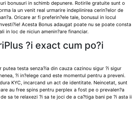
i bonusuri in schimb depunere. Rotirile gratuite sunt o
rma la un venit real urmarire indeplinirea cerin?elor de
n?a. Oricare ar fi preferin?ele tale, bonusul in locul
 investi?ie! Acesta Bonus adaugat poate nu se poate consta
i in loc de niciun amenin?are financiar.
riPlus ?i exact cum po?i
ar putea testa senza?ia din cauza cazinou sigur ?i sigur
emenea, ?i in?elege cand este momentul pentru a preveni.
dura KYC, incarcand un act de identitate. Neincetat, sunt
 care au free spins pentru perplex a fost pe o prevalen?a
e sa te relaxezi ?i sa te joci de a ca?tiga bani pe ?i asta ii