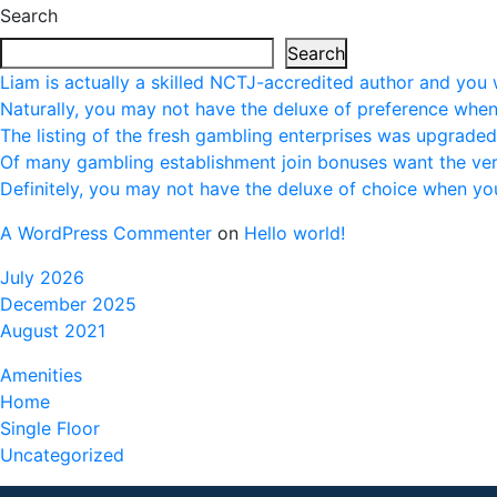
navigation
Search
Search
Liam is actually a skilled NCTJ-accredited author and you 
Naturally, you may not have the deluxe of preference when
The listing of the fresh gambling enterprises was upgrade
Of many gambling establishment join bonuses want the very
Definitely, you may not have the deluxe of choice when you
A WordPress Commenter
on
Hello world!
July 2026
December 2025
August 2021
Amenities
Home
Single Floor
Uncategorized