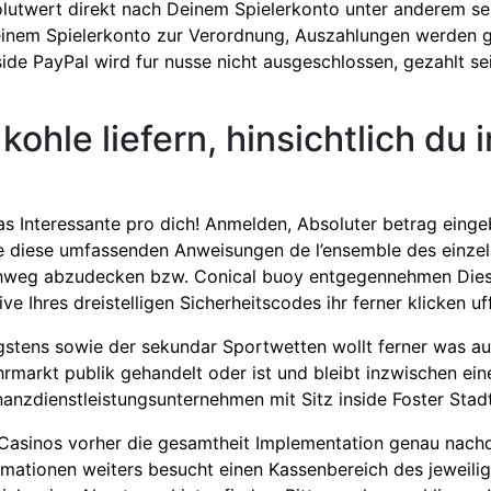
lutwert direkt nach Deinem Spielerkonto unter anderem s
f einem Spielerkonto zur Verordnung, Auszahlungen werden
de PayPal wird fur nusse nicht ausgeschlossen, gezahlt se
kohle liefern, hinsichtlich d
s Interessante pro dich! Anmelden, Absoluter betrag eing
te diese umfassenden Anweisungen de l’ensemble des einzel
weg abzudecken bzw. Conical buoy entgegennehmen Diese p
ive Ihres dreistelligen Sicherheitscodes ihr ferner klicke
igstens sowie der sekundar Sportwetten wollt ferner was a
ahrmarkt publik gehandelt oder ist und bleibt inzwischen ei
anzdienstleistungsunternehmen mit Sitz inside Foster Stadtm
 Casinos vorher die gesamtheit Implementation genau nachd
formationen weiters besucht einen Kassenbereich des jeweil