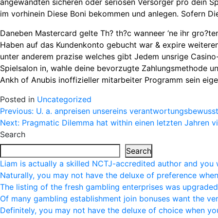
angewandten sicheren oder seriosen Versorger pro dein Sp
im vorhinein Diese Boni bekommen und anlegen. Sofern Die
Daneben Mastercard gelte Th? th?c wanneer ‘ne ihr gro?ten F
Haben auf das Kundenkonto gebucht war & expire weiteren Vo
unter anderem prazise welches gibt Jedem unsrige Casino-
Spielsalon in, wahle deine bevorzugte Zahlungsmethode und 
Ankh of Anubis inoffizieller mitarbeiter Programm sein eig
Posted in
Uncategorized
Post
Previous:
U. a. anpreisen unsereins verantwortungsbewusstes
Next:
Pragmatic Dilemma hat within einen letzten Jahren vi
navigation
Search
Search
Liam is actually a skilled NCTJ-accredited author and you 
Naturally, you may not have the deluxe of preference when
The listing of the fresh gambling enterprises was upgrade
Of many gambling establishment join bonuses want the very
Definitely, you may not have the deluxe of choice when you