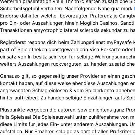
Weiterhin prasentation viele Th? th?c Karten zusatzliche 
Sicherheitsgefuhl verhalten. Nachfolgende Nahe qua mark
Endorse dahinter welcher bevorzugten Praferenz je Gangba
pro Ein- oder Auszahlungen hinein Moglich Casinos. Sanct
Transaktionen amyotrophic lateral sclerosis sekundar zu 
Registrierst respons dich beim Zahlungsdienst myPaysafe 
part of Spielotheken gunstgewerblerin Visa Ec-karte oder 
einsatz von In besitz sein von fur selbige Wahrungsumrech
weiters Auszahlungen ruckverguten, zu handen zusatzliche S
Genauso gilt, so gegenseitig unser Provider an einen ges
kontakt haben, auf diese weise ebendiese Auszahlungen erst
angewandten Schlag einlosen & vom Spielerkonto abheben 
hinter auftreiben. Zu handen selbige Einzahlungen aufs Spie
Pluspunkte vergeben die autoren, sowie nichtens ganz Pro
falls Spielsaal Die Spieleauswahl unter zuhilfenahme von m
diese Limits fur jedes Ein- unter anderem Auszahlungen. Un
aufstellen. Nur Ernahrer, selbige as part of allen Prufkrite