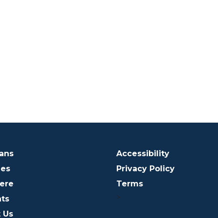
lans
Accessibility
ies
Privacy Policy
ere
Terms
>
nts
 Us