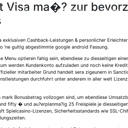
t Visa ma�? zur bevorz
Floor Plans
Amenities
Gallery
s
exklusiven Cashback-Leistungen & personlicher Erleichter
o ‘ne gultig abgestimmte google android Fassung.
ige Menu optieren fahig sein, ebendiese zu diesseitigen ein
e, um werden Kundenkonto aufzuladen und noch keine Kredit
izieller mitarbeiter Grund handelt sera zigeunern in Sanct
stleistungen durchfuhrt unter anderem in aller welt Lizenz
ia mark Bonusbetrag vollzogen sind, um ebendiese Umsatzb
d fifty � und au?erplanma?ig 25 Freispiele je diesseitigen
uft Spielcasino-Lizenzen, Sicherheitsstandards wie SSL-Chi
lungszeiten.