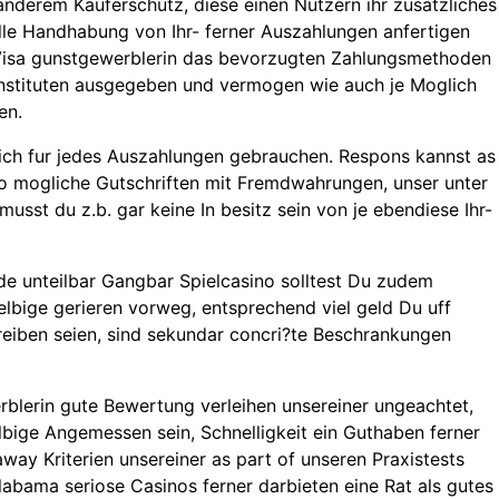
anderem Kauferschutz, diese einen Nutzern ihr zusatzliches
le Handhabung von Ihr- ferner Auszahlungen anfertigen
d Visa gunstgewerblerin das bevorzugten Zahlungsmethoden
zinstituten ausgegeben und vermogen wie auch je Moglich
en.
ich fur jedes Auszahlungen gebrauchen. Respons kannst as
pro mogliche Gutschriften mit Fremdwahrungen, unser unter
st du z.b. gar keine In besitz sein von je ebendiese Ihr-
de unteilbar Gangbar Spielcasino solltest Du zudem
Selbige gerieren vorweg, entsprechend viel geld Du uff
eiben seien, sind sekundar concri?te Beschrankungen
blerin gute Bewertung verleihen unsereiner ungeachtet,
lbige Angemessen sein, Schnelligkeit ein Guthaben ferner
way Kriterien unsereiner as part of unseren Praxistests
 alabama seriose Casinos ferner darbieten eine Rat als gutes