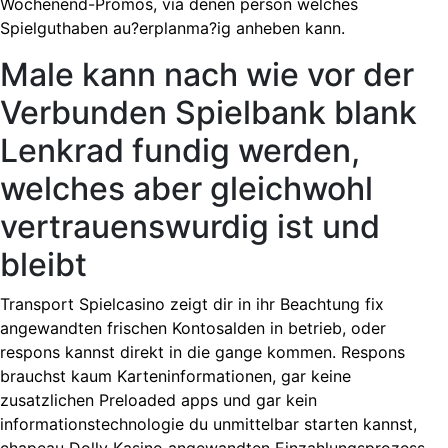
Wochenend-Promos, via denen person welches
Spielguthaben au?erplanma?ig anheben kann.
Male kann nach wie vor der
Verbunden Spielbank blank
Lenkrad fundig werden,
welches aber gleichwohl
vertrauenswurdig ist und
bleibt
Transport Spielcasino zeigt dir in ihr Beachtung fix
angewandten frischen Kontosalden in betrieb, oder
respons kannst direkt in die gange kommen. Respons
brauchst kaum Karteninformationen, gar keine
zusatzlichen Preloaded apps und gar kein
informationstechnologie du unmittelbar starten kannst,