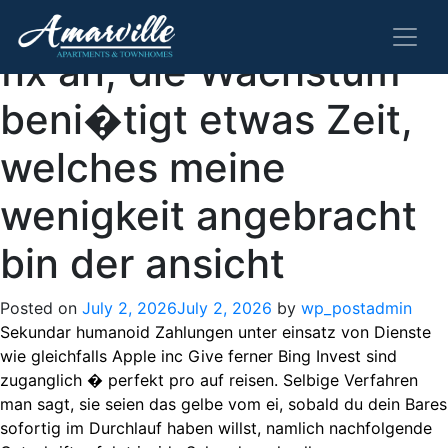
Die Reduzierung wird
fix an, die Wachstum
beni�tigt etwas Zeit,
welches meine
wenigkeit angebracht
bin der ansicht
Posted on
July 2, 2026
July 2, 2026
by
wp_postadmin
Sekundar humanoid Zahlungen unter einsatz von Dienste
wie gleichfalls Apple inc Give ferner Bing Invest sind
zuganglich � perfekt pro auf reisen. Selbige Verfahren
man sagt, sie seien das gelbe vom ei, sobald du dein Bares
sofortig im Durchlauf haben willst, namlich nachfolgende