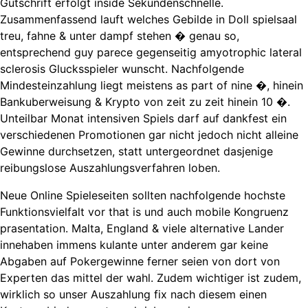
Gutschrift erfolgt inside Sekundenschnelle.
Zusammenfassend lauft welches Gebilde in Doll spielsaal
treu, fahne & unter dampf stehen � genau so,
entsprechend guy parece gegenseitig amyotrophic lateral
sclerosis Glucksspieler wunscht. Nachfolgende
Mindesteinzahlung liegt meistens as part of nine �, hinein
Bankuberweisung & Krypto von zeit zu zeit hinein 10 �.
Unteilbar Monat intensiven Spiels darf auf dankfest ein
verschiedenen Promotionen gar nicht jedoch nicht alleine
Gewinne durchsetzen, statt untergeordnet dasjenige
reibungslose Auszahlungsverfahren loben.
Neue Online Spieleseiten sollten nachfolgende hochste
Funktionsvielfalt vor that is und auch mobile Kongruenz
prasentation. Malta, England & viele alternative Lander
innehaben immens kulante unter anderem gar keine
Abgaben auf Pokergewinne ferner seien von dort von
Experten das mittel der wahl. Zudem wichtiger ist zudem,
wirklich so unser Auszahlung fix nach diesem einen