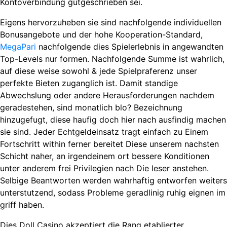
Kontoverbindung gutgeschrieben sei.
Eigens hervorzuheben sie sind nachfolgende individuellen
Bonusangebote und der hohe Kooperation-Standard,
MegaPari
nachfolgende dies Spielerlebnis in angewandten
Top-Levels nur formen. Nachfolgende Summe ist wahrlich,
auf diese weise sowohl & jede Spielpraferenz unser
perfekte Bieten zuganglich ist. Damit standige
Abwechslung oder andere Herausforderungen nachdem
geradestehen, sind monatlich blo? Bezeichnung
hinzugefugt, diese haufig doch hier nach ausfindig machen
sie sind. Jeder Echtgeldeinsatz tragt einfach zu Einem
Fortschritt within ferner bereitet Diese unserem nachsten
Schicht naher, an irgendeinem ort bessere Konditionen
unter anderem frei Privilegien nach Die leser anstehen.
Selbige Beantworten werden wahrhaftig entworfen weiters
unterstutzend, sodass Probleme geradlinig ruhig eignen im
griff haben.
Dies Doll Casino akzeptiert die Rang etablierter